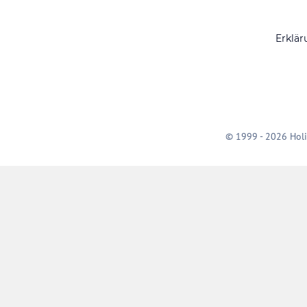
Erklär
© 1999 - 2026 Holi