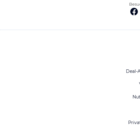
Besuc
Deal-
Nu
Priva