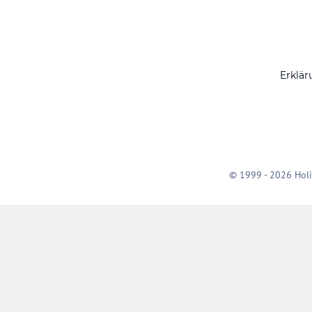
Erklär
© 1999 - 2026 Holi