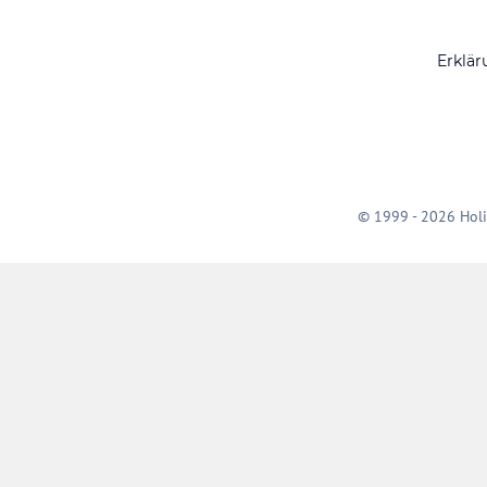
Erklär
© 1999 - 2026 Holi