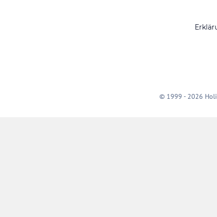
Erklär
© 1999 - 2026 Holi