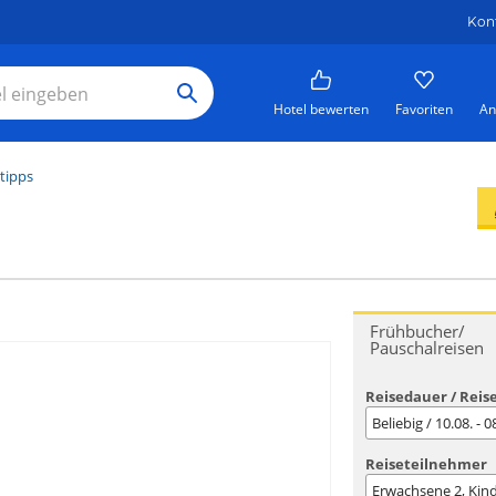
Kon
Hotel bewerten
Favoriten
An
tipps
Frühbucher/
Pauschalreisen
Reisedauer / Reis
Beliebig / 10.08. - 
Reiseteilnehmer
Erwachsene
2
, Kin