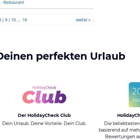
n
-
Restaurant
8
|
9
|
10
...
16
weiter »
Deinen perfekten Urlaub
Der HolidayCheck Club
HolidayC
Dein Urlaub. Deine Vorteile. Dein Club.
Die beliebtesten
basierend auf mehr
Bewertungen au