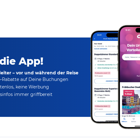
 die App!
eiter – vor und während der Reise
p-Rabatte
auf Deine Buchungen
tenlos,
keine Werbung
infos immer griffbereit