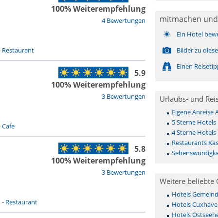
100% Weiterempfehlung
mitmachen und
4 Bewertungen
Ein Hotel bew
-
Restaurant
Bilder zu die
Einen Reiseti
5.9
100% Weiterempfehlung
3 Bewertungen
Urlaubs- und Rei
Eigene Anreise 
5 Sterne Hotels 
-
Cafe
4 Sterne Hotels 
Restaurants Kas
5.8
Sehenswürdigke
100% Weiterempfehlung
3 Bewertungen
Weitere beliebte 
Hotels Gemeinde 
n
-
Restaurant
Hotels Cuxhave
Hotels Ostseehe