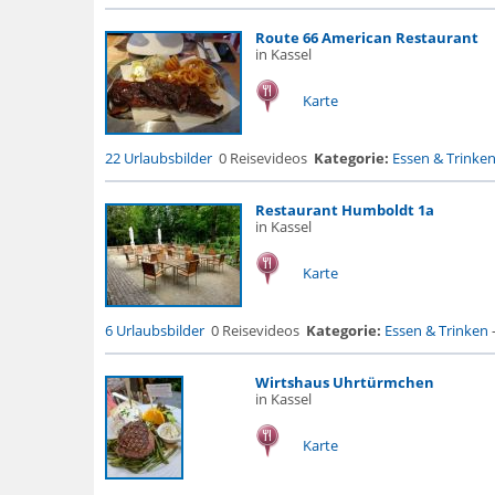
Route 66 American Restaurant
in Kassel
Karte
22 Urlaubsbilder
0 Reisevideos
Kategorie:
Essen & Trinke
Restaurant Humboldt 1a
in Kassel
Karte
6 Urlaubsbilder
0 Reisevideos
Kategorie:
Essen & Trinken
Wirtshaus Uhrtürmchen
in Kassel
Karte