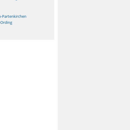
n
h-Partenkirchen
-Ording