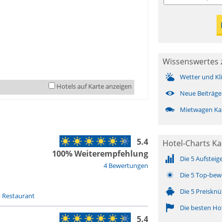
Wissenswertes 
Wetter und Kl
Hotels auf Karte anzeigen
Neue Beiträge
Mietwagen Ka
5.4
Hotel-Charts Ka
100% Weiterempfehlung
Die 5 Aufsteig
4 Bewertungen
Die 5 Top-bew
Die 5 Preisknü
-
Restaurant
Die besten Ho
5.4