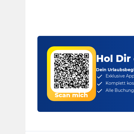
Hol Dir
Dein Urlaubsbegl
Exklusive Ap
Komplett kos
Alle Buchungs
Scan mich