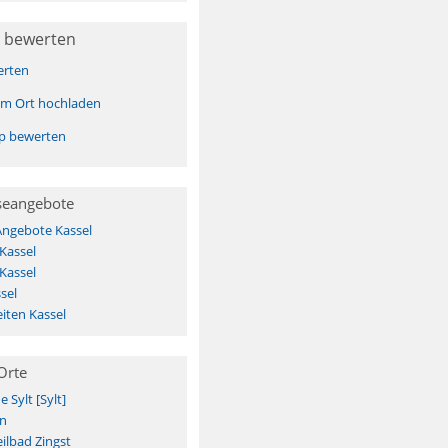
 bewerten
erten
sem Ort hochladen
pp bewerten
seangebote
Angebote Kassel
Kassel
Kassel
sel
iten Kassel
Orte
Sylt [Sylt]
n
ilbad Zingst