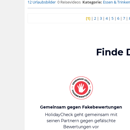
12 Urlaubsbilder
0 Reisevideos
Kategorie:
Essen & Trinke
[1]
|
2
|
3
|
4
|
5
|
6
|
7
|
Finde 
Gemeinsam gegen Fakebewertungen
HolidayCheck geht gemeinsam mit
seinen Partnern gegen gefälschte
Bewertungen vor