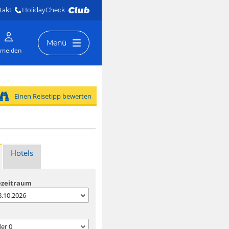
takt
HolidayCheck 
Menü
melden
Einen Reisetipp bewerten
Hotels
ezeitraum
08.10.2026
der
0