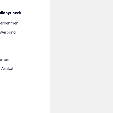
olidayCheck
ternehmen
 Werbung
hemen
 Artikel