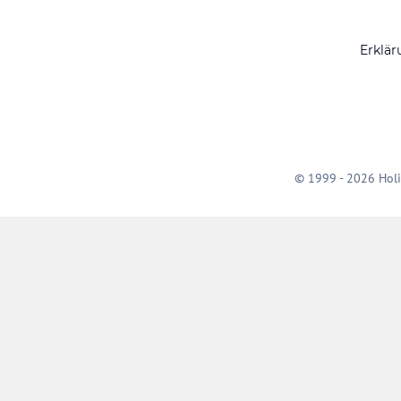
Erklär
© 1999 - 2026 Holi