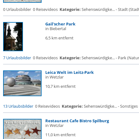
0 Urlaubsbilder
0 Reisevideos
Kategorie:
Sehenswürdigke... - Stadt (Stadt
Gail'scher Park
in Biebertal
6,5 km entfernt
7 Urlaubsbilder
0 Reisevideos
Kategorie:
Sehenswürdigke... - Park (Naturr
Leica Welt im Leitz-Park
in Wetzlar
10,7 km entfernt
13 Urlaubsbilder
0 Reisevideos
Kategorie:
Sehenswürdigke... - Sonstige
Restaurant Cafe Bistro Spilburg
in Wetzlar
11,0 km entfernt