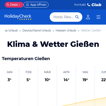
%
Deals
App öffnen
Kontakt
Hotel, Reiseziel
uropa Urlaub
Deutschland Urlaub
Hessen Urlaub
Wetter Gießen
Klima & Wetter Gießen
Temperaturen
Gießen
JAN
FEB
MÄR
APR
MAI
JU
3
°
5
°
10
°
14
°
19
°
22