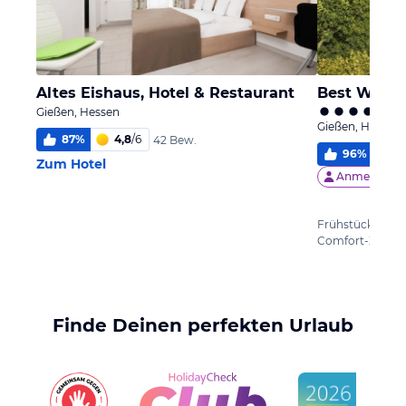
Altes Eishaus, Hotel & Restaurant
Gießen, Hessen
Gießen, Hessen
87
%
4,8
/
6
42 Bew.
96
%
5
Zum Hotel
Anmelden &
Frühstück
Finde Deinen perfekten Urlaub