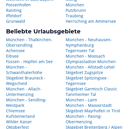
Possenhofen
München
Raisting
Putzbrunn
Iffeldorf
Traubing
Grünwald
Herrsching am Ammersee
Beliebte Urlaubsgebiete
München - Thalkirchen-
München - Neuhausen-
Obersendling
Nymphenburg
Achensee
Tegernseer Tal
Eibsee
München - Moosach
Füssen - Hopfen am See
Olympiastadion München
München -
München - Altstadt-Lehel
Schwanthalerhöhe
Skigebiet Zugspitze
Skigebiet Brauneck -
Skigebiet Spitzingsee -
Wegscheid
Tegernsee
München - Allach-
Skigebiet Garmisch Classic
Untermenzing
Tannheimer Tal
München - Sendling-
München - Laim
Westpark
München - Maxvorstadt
Chiemsee
Skigebiet Mayrhofen in Tirol
Kufsteinerland
München - Pasing-
Wilder Kaiser
Obermenzing
Oktoberfest
Skigebiet Breitenberg / Alpen