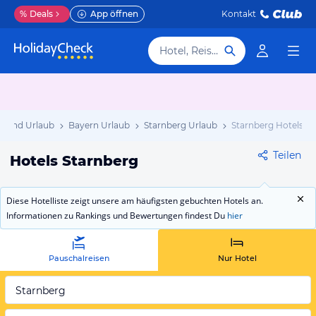
%
Deals
App öffnen
Kontakt
Hotel, Reiseziel
hland Urlaub
Bayern Urlaub
Starnberg Urlaub
Starnberg Hotels
Teilen
Hotels Starnberg
Diese Hotelliste zeigt unsere am häufigsten gebuchten Hotels an.
Informationen zu Rankings und Bewertungen findest Du
hier
Pauschalreisen
Nur Hotel
Starnberg