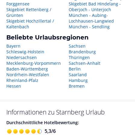
Forggensee
Skigebiet Bad Hindelang -
Skigebiet Rettenberg /
Oberjoch - Unterjoch
Grünten
München - Aubing-
Skigebiet Hochzillertal /
Lochhausen-Langwied
Kaltenbach
München - Sendling
Beliebte Urlaubsregionen
Bayern
Sachsen
Schleswig-Holstein
Brandenburg
Niedersachsen
Thüringen
Mecklenburg-Vorpommern
Sachsen-Anhalt
Baden-Württemberg
Berlin
Nordrhein-Westfalen
Saarland
Rheinland-Pfalz
Hamburg
Hessen
Bremen
Informationen zu
Starnberg
Urlaub
Durchschnittliche Hotelbewertung:
5,3
/
6