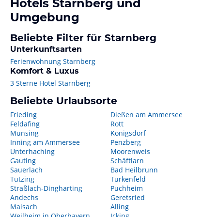
Hotels
Starnberg
und
Umgebung
Beliebte Filter für Starnberg
Unterkunftsarten
Ferienwohnung Starnberg
Komfort & Luxus
3 Sterne Hotel Starnberg
Beliebte Urlaubsorte
Frieding
Dießen am Ammersee
Feldafing
Rott
Münsing
Königsdorf
Inning am Ammersee
Penzberg
Unterhaching
Moorenweis
Gauting
Schäftlarn
Sauerlach
Bad Heilbrunn
Tutzing
Türkenfeld
Straßlach-Dingharting
Puchheim
Andechs
Geretsried
Maisach
Alling
Weilheim in Oberbayern
Icking