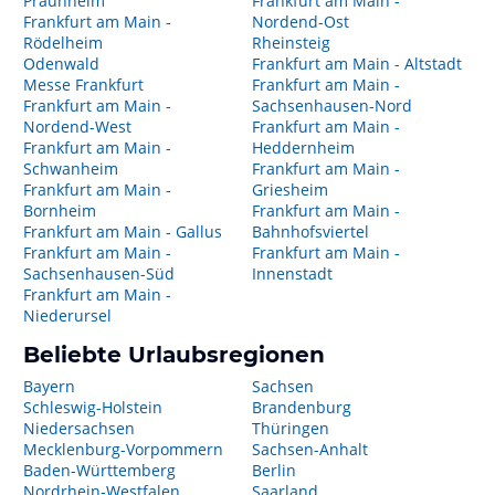
Praunheim
Frankfurt am Main -
Frankfurt am Main -
Nordend-Ost
Rödelheim
Rheinsteig
Odenwald
Frankfurt am Main - Altstadt
Messe Frankfurt
Frankfurt am Main -
Frankfurt am Main -
Sachsenhausen-Nord
Nordend-West
Frankfurt am Main -
Frankfurt am Main -
Heddernheim
Schwanheim
Frankfurt am Main -
Frankfurt am Main -
Griesheim
Bornheim
Frankfurt am Main -
Frankfurt am Main - Gallus
Bahnhofsviertel
Frankfurt am Main -
Frankfurt am Main -
Sachsenhausen-Süd
Innenstadt
Frankfurt am Main -
Niederursel
Beliebte Urlaubsregionen
Bayern
Sachsen
Schleswig-Holstein
Brandenburg
Niedersachsen
Thüringen
Mecklenburg-Vorpommern
Sachsen-Anhalt
Baden-Württemberg
Berlin
Nordrhein-Westfalen
Saarland