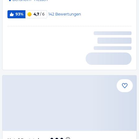
142
Bewertungen
93%
4,7
/ 6