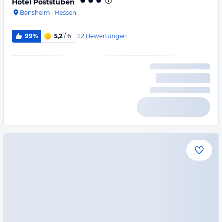
Hotel Poststuben
Bensheim
·
Hessen
22
Bewertungen
99%
5,2
/ 6