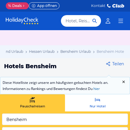
%
Deals
App öffnen
Kontakt
Hotel, Reiseziel
hland Urlaub
Hessen Urlaub
Bensheim Urlaub
Bensheim Hotels
Teilen
Hotels Bensheim
Diese Hotelliste zeigt unsere am häufigsten gebuchten Hotels an.
Informationen zu Rankings und Bewertungen findest Du
hier
Pauschalreisen
Nur Hotel
Bensheim