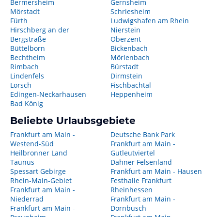
Bermersheim
Gernsheim
Mörstadt
Schriesheim
Fürth
Ludwigshafen am Rhein
Hirschberg an der
Nierstein
Bergstraße
Oberzent
Büttelborn
Bickenbach
Bechtheim
Mörlenbach
Rimbach
Bürstadt
Lindenfels
Dirmstein
Lorsch
Fischbachtal
Edingen-Neckarhausen
Heppenheim
Bad König
Beliebte Urlaubsgebiete
Frankfurt am Main -
Deutsche Bank Park
Westend-Süd
Frankfurt am Main -
Heilbronner Land
Gutleutviertel
Taunus
Dahner Felsenland
Spessart Gebirge
Frankfurt am Main - Hausen
Rhein-Main-Gebiet
Festhalle Frankfurt
Frankfurt am Main -
Rheinhessen
Niederrad
Frankfurt am Main -
Frankfurt am Main -
Dornbusch