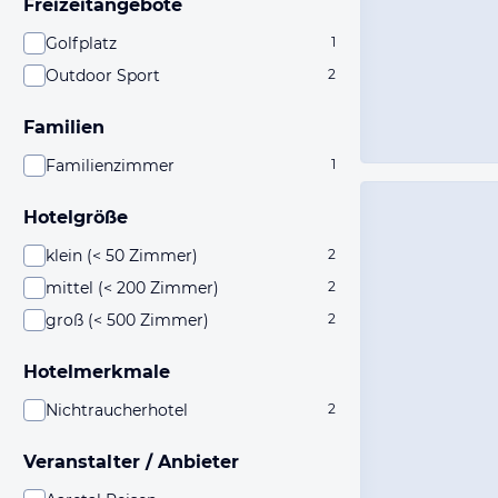
Freizeitangebote
Golfplatz
1
Outdoor Sport
2
Familien
Familienzimmer
1
Hotelgröße
klein (< 50 Zimmer)
2
mittel (< 200 Zimmer)
2
groß (< 500 Zimmer)
2
Hotelmerkmale
Nichtraucherhotel
2
Veranstalter / Anbieter