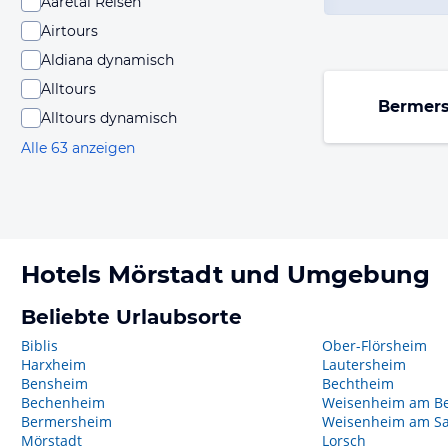
Aaretal Reisen
Airtours
Aldiana dynamisch
Alltours
Bermer
Alltours dynamisch
Alle 63 anzeigen
Hotels
Mörstadt
und Umgebung
Beliebte Urlaubsorte
Biblis
Ober-Flörsheim
Harxheim
Lautersheim
Bensheim
Bechtheim
Bechenheim
Weisenheim am B
Bermersheim
Weisenheim am S
Mörstadt
Lorsch