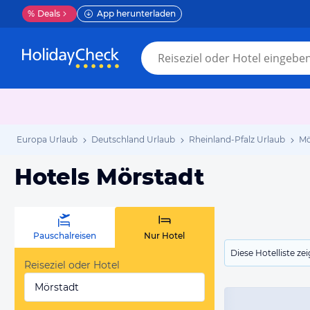
%
Deals
App herunterladen
Europa Urlaub
Deutschland Urlaub
Rheinland-Pfalz Urlaub
Mö
Hotels Mörstadt
Pauschalreisen
Nur Hotel
Diese Hotelliste z
Reiseziel oder Hotel
Mörstadt