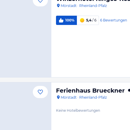
Mörstadt
·
Rheinland-Pfalz
6
Bewertungen
100%
5,4
/ 6
Ferienhaus Brueckner
Mörstadt
·
Rheinland-Pfalz
Keine Hotelbewertungen