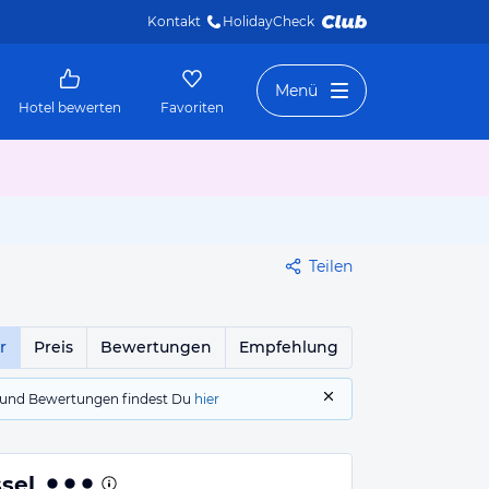
Kontakt
HolidayCheck 
Menü
Hotel bewerten
Favoriten
Teilen
r
Preis
Bewertungen
Empfehlung
gs und Bewertungen findest Du
hier
sel