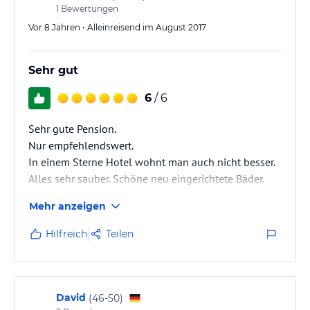
1
Bewertungen
Vor 8 Jahren • Alleinreisend im August 2017
Sehr gut
6
/ 6
Sehr gute Pension.
Nur empfehlendswert.
In einem Sterne Hotel wohnt man auch nicht besser.
Alles sehr sauber. Schöne neu eingerichtete Bäder.
Das Frühstück ist auch prima und ausreichend und
Mehr anzeigen
die Pensionswitsleute sind sehr nett.
Die Pwnsion liegt in einer ruhigen Lage.
Hilfreich
Teilen
Alles in allem.Sehr gut.
Ich war nun schon 2 mal dort und werde jederzeit
wieder dort übernachten
David
(
46-50
)