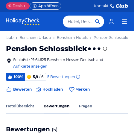
%
Deals
App öffnen
Kontakt
Hotel, Reiseziel
 Urlaub
Bensheim Urlaub
Bensheim Hotels
Pension Schlossblick
Pension Schlossblick
Schloßstr.19 64625 Bensheim Hessen Deutschland
Auf Karte anzeigen
5
Bewertungen
100%
5,9
/ 6
Bewerten
Hochladen
Merken
Hotelübersicht
Bewertungen
Fragen
Bewertungen
(
5
)