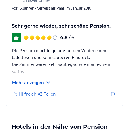
3
Bewertungen
Vor 16 Jahren • Verreist als Paar im Januar 2010
Sehr gerne wieder, sehr schöne Pension.
4,8
/ 6
Die Pension machte gerade für den Winter einen
tadellosen und sehr sauberen Eindruck.
Die Zimmer waren sehr sauber, so wie man es sein
sollte.
In dem Preis war das Frühstück eingeschlossen,
Mehr anzeigen
welches gut und aussreichend war.
Hilfreich
Teilen
Hotels in der Nähe von Pension