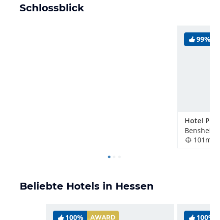
Schlossblick
99%
Hotel Pos
Bensheim,
101m
Beliebte Hotels in Hessen
100%
100%
AWARD