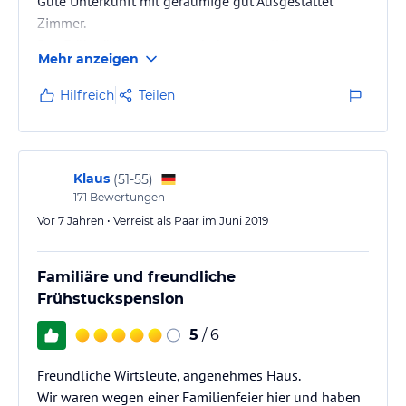
Gute Unterkunft mit geräumige gut Ausgestattet
Zimmer.
Das Frühstück ist gut man bekommt alles was man
Mehr anzeigen
braucht.
Wünsche werden von den Gastgebern sofort erfüllt. (
Hilfreich
Teilen
Schnüß aufmachen)
Klaus
(
51-55
)
171
Bewertungen
Vor 7 Jahren • Verreist als Paar im Juni 2019
Familiäre und freundliche
Frühstuckspension
5
/ 6
Freundliche Wirtsleute, angenehmes Haus.
Wir waren wegen einer Familienfeier hier und haben