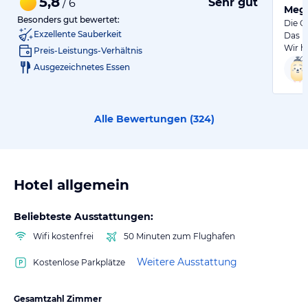
5,8
Sehr gut
/ 6
Mega
Besonders gut bewertet:
Die G
Exzellente Sauberkeit
Das F
Wir h
Preis-Leistungs-Verhältnis
Ausgezeichnetes Essen
Alle Bewertungen (
324
)
Hotel allgemein
Beliebteste Ausstattungen:
Wifi kostenfrei
50 Minuten zum Flughafen
Weitere Ausstattung
Kostenlose Parkplätze
Gesamtzahl Zimmer