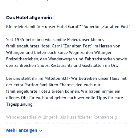
Das Hotel allgemein
Klein-fein-familiär – unser Hotel Garni*** Superior „Zur alten Post“
Seit 1985 betreiben wir, Familie Meier, unser kleines
familiengeführtes Hotel Garni "Zur alten Post" im Herzen von
Willingen und bieten euch kurze Wege zu den Willinger
Freizeitbetrieben, den Wanderwegen und Fahrradstrecken sowie
den zahlreichen Shops, Restaurants und Gaststätten im Ort.
Bei uns steht ihr im Mittelpunkt! - Wir betreiben unser Haus mit
der extra Portion familiären Charme, den euch nur
familiengeführte Hotels bieten können. Wir haben immer ein
offenes Ohr für euch und geben euch wertvolle Tipps für eure
Tagesplanung.
Wanderparadies Willingen! - Als klassifizierter Rothaarsteig
Betrieb, sowie Mitglied im Wanderbares Deutschland, sind wir der
perfekte Gastgeber für eure Wanderungen, den als Locals kennen
Mehr anzeigen
wir jeden noch so kleinen Weg und die schönsten Ecken in der