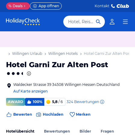
%
Deals
App öffnen
Kontakt
Hotel, Reiseziel
aub
Willingen Urlaub
Willingen Hotels
Hotel Garni Zur Alten Post
Hotel Garni Zur Alten Post
Waldecker Strasse 39 34508 Willingen Hessen Deutschland
Auf Karte anzeigen
324
Bewertungen
AWARD
100%
5,8
/ 6
Bewerten
Hochladen
Merken
Hotelübersicht
Bewertungen
Bilder
Fragen