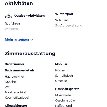
Aktivitäten
Wintersport
Outdoor-Aktivitäten
Skilaufen
Radfahren
Ski-Aufbewahrung
Wandern
Mehr anzeigen
Zimmerausstattung
Badezimmer
Mobiliar
Badezimmerdetails
Küche
Schreibtisch
Haartrockner
Sitzecke
Dusche
WC
Haushaltsgeräte
Toilettenartikel
Mikrowelle
Kosmetikspiegel
Geschirrspüler
Klimatisierung
Kaffee- und