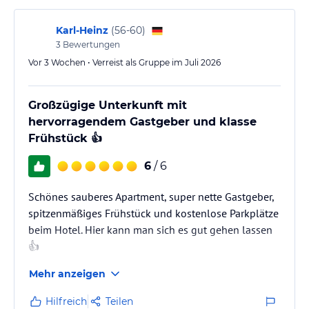
Sonstige Einrichtungen und Services
• Getränkekühlschrank zur Selbstbedienung auf Vertrauensbasis
Karl-Heinz
(
56-60
)
mit aufschreiben der Entnahme
3
Bewertungen
• Nespresso Kapselmaschine inkl. Erstbestückung an Kaffee/Tee
Vor 3 Wochen • Verreist als Gruppe im Juli 2026
auf unseren Hotelzimmern
• Schlemmer Frühstücksbüffet am Morgen für unsere Hotelgäste
und für unsere Ferienwohnungen hinzubuchbar
Großzügige Unterkunft mit
• Große Terrasse zum Sonne genießen für unsere Hotelgäste
hervorragendem Gastgeber und klasse
• Ski- und Wanderkeller für eure Ausrüstung inklusive
Frühstück 👍
Skischuhtrockner
• Garage für eure Bikes mit Wasserschlauch zum sauber machen
6
/ 6
und Lademöglichkeit für E-Bikes
• Kostenfreies Wlan im gesamten Hotel sowie auf den
Schönes sauberes Apartment, super nette Gastgeber,
Ferienwohnungen
• kostenfreies Ausleihen von Wanderkarten, Fahrradkarten,
spitzenmäßiges Frühstück und kostenlose Parkplätze
Wanderstöcken
beim Hotel. Hier kann man sich es gut gehen lassen
👍
Hinweis:
Allgemeine und unverbindliche
Hoteliers-/Veranstalter-/Kataloginformationen. Alle Angaben
Mehr anzeigen
ohne Gewähr und ohne Prüfung durch HolidayCheck. Bitte
lies vor der Buchung die verbindlichen
Angebotsdetails
des
Hilfreich
Teilen