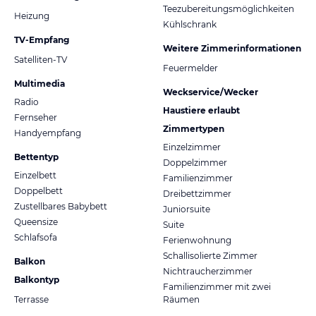
Teezubereitungsmöglichkeiten
Heizung
Kühlschrank
TV-Empfang
Weitere Zimmerinformationen
Satelliten-TV
Feuermelder
Multimedia
Weckservice/Wecker
Radio
Haustiere erlaubt
Fernseher
Zimmertypen
Handyempfang
Einzelzimmer
Bettentyp
Doppelzimmer
Einzelbett
Familienzimmer
Doppelbett
Dreibettzimmer
Zustellbares Babybett
Juniorsuite
Queensize
Suite
Schlafsofa
Ferienwohnung
Schallisolierte Zimmer
Balkon
Nichtraucherzimmer
Balkontyp
Familienzimmer mit zwei
Terrasse
Räumen