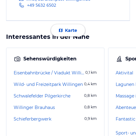
+49 5632 6502
Karte
Interessantes in der Nähe
Sehenswürdigkeiten
Spor
Eisenbahnbrücke / Viadukt Willingen
0,1
km
Aktivital
Wild- und Freizeitpark Willingen
0,4
km
Lagunen 
Schwalefelder Pilgerkirche
0,8
km
Massage 
Willinger Brauhaus
0,8
km
Abenteue
Schieferbergwerk
0,9
km
Fantasti
Sport- un