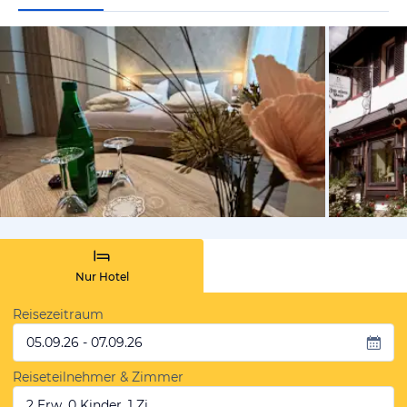
vom Hoteli
Nur Hotel
Reisezeitraum
05.09.26 - 07.09.26
Reiseteilnehmer & Zimmer
2 Erw, 0 Kinder, 1 Zi.