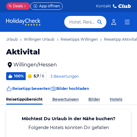
%
Deals
App öffnen
Kontakt
Hotel, Reiseziel
en Urlaub
Willingen Urlaub
Reisetipps Willingen
Reisetipp Aktivital
Aktivital
Willingen/Hessen
100%
5,7
/ 6
3 Bewertungen
Reisetipp bewerten
Bilder hochladen
Reisetippübersicht
Bewertungen
Bilder
Hotels
Möchtest Du Urlaub in der Nähe buchen?
Folgende Hotels könnten Dir gefallen