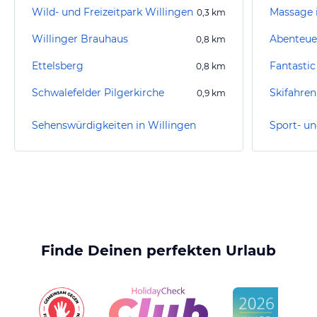
Wild- und Freizeitpark Willingen
Massage 
0,3
km
Willinger Brauhaus
Abenteue
0,8
km
Ettelsberg
Fantasti
0,8
km
Schwalefelder Pilgerkirche
Skifahren
0,9
km
Sehenswürdigkeiten in Willingen
Finde Deinen perfekten Urlaub