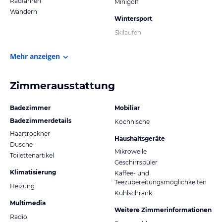
Radfahren
Minigolf
Wandern
Wintersport
Skilaufen
Mehr anzeigen
Zimmerausstattung
Badezimmer
Mobiliar
Badezimmerdetails
Kochnische
Haartrockner
Haushaltsgeräte
Dusche
Mikrowelle
Toilettenartikel
Geschirrspüler
Klimatisierung
Kaffee- und
Teezubereitungsmöglichkeiten
Heizung
Kühlschrank
Multimedia
Weitere Zimmerinformationen
Radio