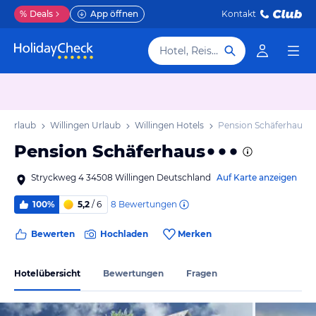
%
Deals
App öffnen
Kontakt
Hotel, Reiseziel
n Urlaub
Willingen Urlaub
Willingen Hotels
Pension Schäferhaus
Pension Schäferhaus
Stryckweg 4 34508 Willingen Deutschland
Auf Karte anzeigen
8
Bewertungen
100%
5,2
/ 6
Bewerten
Hochladen
Merken
Hotelübersicht
Bewertungen
Fragen