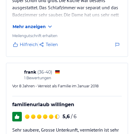
super schön und groß. Die Küche war bestens
ausgestattet. Das Schlafzimmer war separat und das
Badezimmer sehr sauber. Die Dame hat uns sehr nett
empfangen!
Mehr anzeigen
Meilengutschrift erhalten
Hilfreich
Teilen
frank
(
36-40
)
1
Bewertungen
Vor 8 Jahren • Verreist als Familie im Januar 2018
familienurlaub willingen
5,6
/ 6
Sehr saubere, Grosse Unterkunft, vermieterin ist sehr