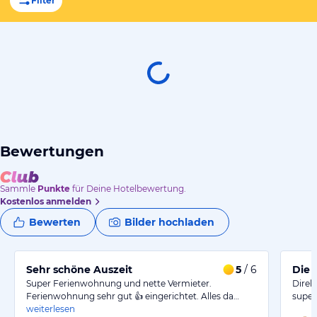
Filter
Bewertungen
Sammle
Punkte
für Deine Hotelbewertung.
Kostenlos anmelden
Bewerten
Bilder hochladen
Sehr schöne Auszeit
5
/ 6
Die 
Super Ferienwohnung und nette Vermieter.
Direk
Ferienwohnung sehr gut 👍 eingerichtet. Alles da…
super
weiterlesen