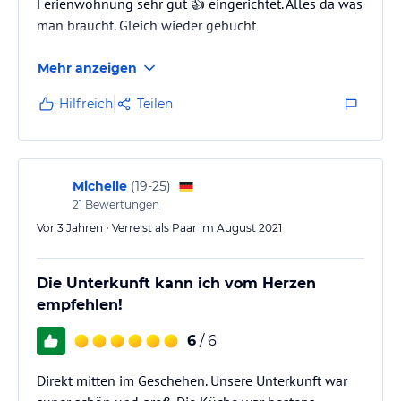
Ferienwohnung sehr gut 👍 eingerichtet. Alles da was
verbindlichen
Angebotsdetails
des jeweiligen Veranstalters.
man braucht. Gleich wieder gebucht
Mehr anzeigen
Hilfreich
Teilen
Michelle
(
19-25
)
21
Bewertungen
Vor 3 Jahren • Verreist als Paar im August 2021
Die Unterkunft kann ich vom Herzen
empfehlen!
6
/ 6
Direkt mitten im Geschehen. Unsere Unterkunft war