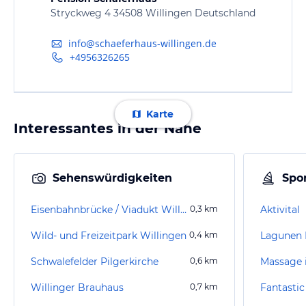
Stryckweg 4 34508 Willingen Deutschland
info@schaeferhaus-willingen.de
+4956326265
Karte
Interessantes in der Nähe
Sehenswürdigkeiten
Spor
Eisenbahnbrücke / Viadukt Willingen
0,3
km
Aktivital
Wild- und Freizeitpark Willingen
0,4
km
Lagunen 
Schwalefelder Pilgerkirche
0,6
km
Massage 
Willinger Brauhaus
0,7
km
Fantasti