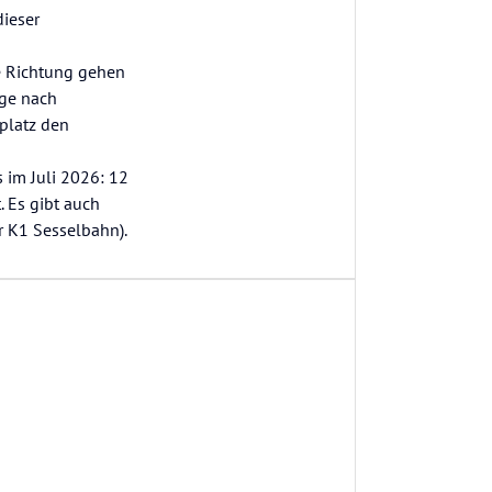
dieser
e Richtung gehen
ege nach
platz den
s im Juli 2026: 12
. Es gibt auch
r K1 Sesselbahn).