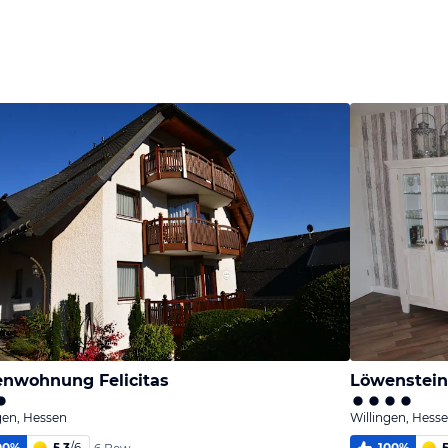
Bild
Bild
Bild
melden
melden
melden
von Eckhard
von Eckhard
von Friedhold
enwohnung Felicitas
Löwenstei
gen, Hessen
Willingen, Hess
00
%
5,3
/
6
100
%
5