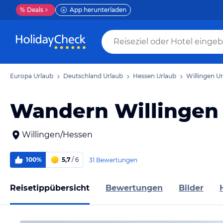
%
Deals
App herunterladen
Europa Urlaub
Deutschland Urlaub
Hessen Urlaub
Willingen U
Wandern Willingen
Willingen/Hessen
100%
5,7
/ 6
31 Bewertungen
Reisetippübersicht
Bewertungen
Bilder