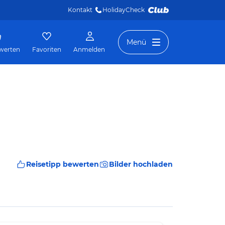
Kontakt
HolidayCheck 
Menü
werten
Favoriten
Anmelden
Reisetipp bewerten
Bilder hochladen