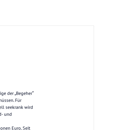
nige der „Begeher“
üssen. Für
ell seekrank wird
d- und
onen Euro. Seit