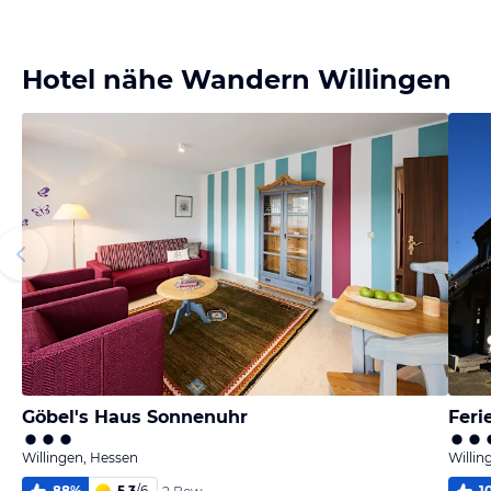
Bild
Bild
Bild
Bild
melden
melden
melden
melden
von Axel
von Silvia
von Silvia
von Eckhard
Hotel nähe Wandern Willingen
Göbel's Haus Sonnenuhr
Feri
Willingen, Hessen
Willin
88
%
5,3
/
6
1