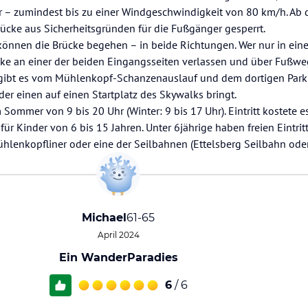
ar – zumindest bis zu einer Windgeschwindigkeit von 80 km/h. Ab 
ücke aus Sicherheitsgründen für die Fußgänger gesperrt.
können die Brücke begehen – in beide Richtungen. Wer nur in ein
cke an einer der beiden Eingangsseiten verlassen und über Fußw
gibt es vom Mühlenkopf-Schanzenauslauf und dem dortigen Park
er einen auf einen Startplatz des Skywalks bringt.
Sommer von 9 bis 20 Uhr (Winter: 9 bis 17 Uhr). Eintritt kostete e
r Kinder von 6 bis 15 Jahren. Unter 6jährige haben freien Eintritt
hlenkopfliner oder eine der Seilbahnen (Ettelsberg Seilbahn ode
Michael
61-65
April 2024
Ein WanderParadies
6
/ 6