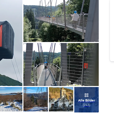
Bild melden
von Axel
Bild melden
von Axel
Alle Bilder
(
243
)