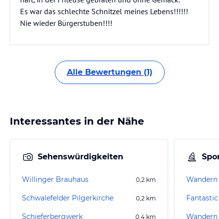
Es war das schlechte Schnitzel meines Lebens!!!!!!
Nie wieder Bürgerstuben!!!!
Alle Bewertungen (1)
Interessantes in der Nähe
Sehenswürdigkeiten
Spor
Willinger Brauhaus
Wandern 
0,2
km
Schwalefelder Pilgerkirche
Fantasti
0,2
km
Schieferbergwerk
Wandern 
0,4
km