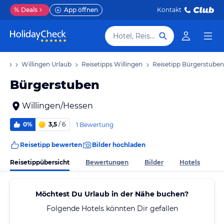
%
Deals
App öffnen
Kontakt
Hotel, Reiseziel
laub
Willingen Urlaub
Reisetipps Willingen
Reisetipp Bürgerstuben
Bürgerstuben
Willingen/Hessen
0%
3,5
/ 6
1 Bewertung
Reisetipp bewerten
Bilder hochladen
Reisetippübersicht
Bewertungen
Bilder
Hotels
Möchtest Du Urlaub in der Nähe buchen?
Folgende Hotels könnten Dir gefallen