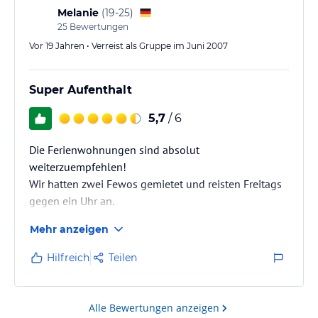
jeden Fall wiederholen werden
Melanie
(
19-25
)
25
Bewertungen
Vor 19 Jahren • Verreist als Gruppe im Juni 2007
Super Aufenthalt
5,7
/ 6
Die Ferienwohnungen sind absolut
weiterzuempfehlen!
Wir hatten zwei Fewos gemietet und reisten Freitags
gegen ein Uhr an.
Das einchecken dauerte nur wenige Minuten und
Mehr anzeigen
schon hatten wir unsere Schlüssel.
Es gab pro Fewo drei Schlüssel in unserem Fall was
Hilfreich
Teilen
uns entgegen kam da der ein oder andere doch mal
früher Heim möchte*g*.
Die Zimmer sind geräumig und groß,vorallem das
Alle Bewertungen anzeigen