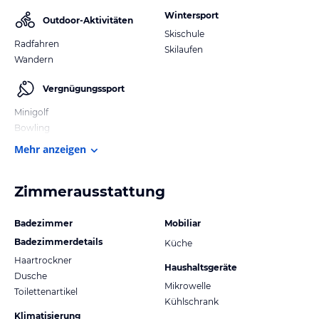
Wintersport
Outdoor-Aktivitäten
Skischule
Radfahren
Skilaufen
Wandern
Vergnügungssport
Minigolf
Bowling
Mehr anzeigen
Zimmerausstattung
Badezimmer
Mobiliar
Badezimmerdetails
Küche
Haartrockner
Haushaltsgeräte
Dusche
Mikrowelle
Toilettenartikel
Kühlschrank
Klimatisierung