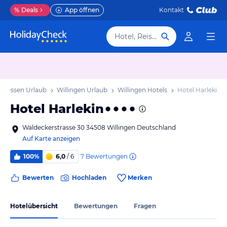
%
Deals
App öffnen
Kontakt
Hotel, Reiseziel
Hessen Urlaub
Willingen Urlaub
Willingen Hotels
Hotel Harlekin
Hotel Harlekin
Waldeckerstrasse 30 34508 Willingen Deutschland
Auf Karte anzeigen
7
Bewertungen
100%
6,0
/ 6
Bewerten
Hochladen
Merken
Hotelübersicht
Bewertungen
Fragen