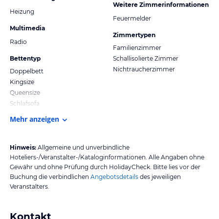
Weitere Zimmerinformationen
Heizung
Feuermelder
Multimedia
Zimmertypen
Radio
Familienzimmer
Bettentyp
Schallisolierte Zimmer
Nichtraucherzimmer
Doppelbett
Kingsize
Queensize
Schlafsofa
Mehr anzeigen
Hinweis:
Allgemeine und unverbindliche
Hoteliers-/Veranstalter-/Kataloginformationen. Alle Angaben ohne
Gewähr und ohne Prüfung durch HolidayCheck. Bitte lies vor der
Buchung die verbindlichen
Angebotsdetails
des jeweiligen
Veranstalters.
Kontakt