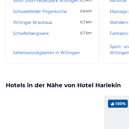
Wild- und Freizeitpark Willingen
0,5
km
Aktivital
Schwalefelder Pilgerkirche
0,6
km
Massage 
Willinger Brauhaus
0,7
km
Wandern 
Schieferbergwerk
0,7
km
Fantasti
Sport- un
Sehenswürdigkeiten in Willingen
Willinge
Hotels in der Nähe von Hotel Harlekin
100%