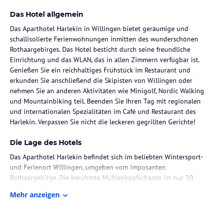
Das Hotel allgemein
Das Aparthotel Harlekin in Willingen bietet geräumige und
schallisolierte Ferienwohnungen inmitten des wunderschönen
Rothaargebirges. Das Hotel besticht durch seine freundliche
Einrichtung und das WLAN, das in allen Zimmern verfügbar ist.
Genießen Sie ein reichhaltiges Frühstück im Restaurant und
erkunden Sie anschließend die Skipisten von Willingen oder
nehmen Sie an anderen Aktivitäten wie Minigolf, Nordic Walking
und Mountainbiking teil. Beenden Sie Ihren Tag mit regionalen
und internationalen Spezialitäten im Café und Restaurant des
Harlekin. Verpassen Sie nicht die leckeren gegrillten Gerichte!
Die Lage des Hotels
Das Aparthotel Harlekin befindet sich im beliebten Wintersport-
und Ferienort Willingen, umgeben vom imposanten
Rothaargebirge. Die berühmte Mühlenkopfschanze ist nur 30
Gehminuten entfernt. Die Lage des Hotels bietet Ihnen die
Mehr anzeigen
Möglichkeit, die weitläufigen Skipisten von Willingen zu erkunden
und mit der Seilbahn auf den Ettelsberg zu fahren. Wenn Sie sich
lieber außerhalb des Wintersports vergnügen möchten, können