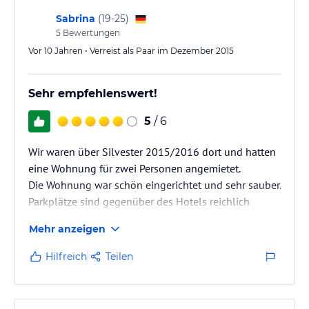
Sabrina
(
19-25
)
5
Bewertungen
Vor 10 Jahren • Verreist als Paar im Dezember 2015
Sehr empfehlenswert!
5
/ 6
Wir waren über Silvester 2015/2016 dort und hatten
eine Wohnung für zwei Personen angemietet.
Die Wohnung war schön eingerichtet und sehr sauber.
Parkplätze sind gegenüber des Hotels reichlich
vorhanden.
Mehr anzeigen
Der Gastherr ist super nett und bemüht um seine
Gäste.
Hilfreich
Teilen
Das Frühstück war super und es gab jeden Morgen
frisches Rührei an den Tisch.
Die Lage des Hotels ist wirklich super. In wenigen