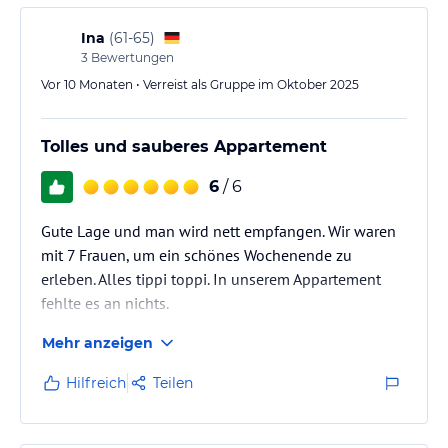
Sport und Unterhaltung
Das Aparthotel Harlekin bietet eine Vielzahl von Aktivitäten, um
Ina
(
61-65
)
Ihren Aufenthalt zu einem unvergesslichen Erlebnis zu machen.
3
Bewertungen
Erkunden Sie die weitläufigen Skipisten von Willingen und
Vor 10 Monaten • Verreist als Gruppe im Oktober 2025
genießen Sie den Nervenkitzel des Wintersports. Für diejenigen,
die sich lieber außerhalb des Wintersports vergnügen, stehen
Aktivitäten wie Minigolf, Nordic Walking und Mountainbiking zur
Tolles und sauberes Appartement
Verfügung.
6
/ 6
Hinweis:
Verfasst von HolidayCheck mit Hilfe von KI. Alle
Angaben ohne Gewähr. Bitte lies vor der Buchung die
Gute Lage und man wird nett empfangen. Wir waren
verbindlichen
Angebotsdetails
des jeweiligen Veranstalters.
mit 7 Frauen, um ein schönes Wochenende zu
erleben. Alles tippi toppi. In unserem Appartement
fehlte es an nichts.
Mehr anzeigen
Hilfreich
Teilen