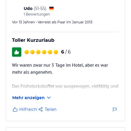
Klare Weiterempfehlung!!!
Udo
(
51-55
)
1
Bewertungen
Vor 13 Jahren • Verreist als Paar im Januar 2013
Toller Kurzurlaub
6
/ 6
Wir waren zwar nur 3 Tage im Hotel, aber es war
mehr als angenehm.
Das Frühstücksbüffet war ausgewogen, vielfältig und
gut schmeckend.
Mehr anzeigen
Das Essen im Restaurant war sehr schmackhaft und
Hilfreich
Teilen
reichhaltig.
Alles in Allem ein gelungener Kurzurlaub, den wir auf