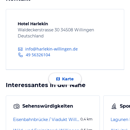
Hotel Harlekin
Waldeckerstrasse 30 34508 Willingen
Deutschland
info@harlekin-willingen.de
49 56326104
Karte
Interessantes in der Nähe
Sehenswürdigkeiten
Spor
Eisenbahnbrücke / Viadukt Willingen
0,4
km
Lagunen 