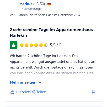
Minuten ist man mitten im Ortskern von Willingen.
Markus
(
46-50
)
Wir werden definitiv wieder eine Ferienwohnung in
117
Bewertungen
diesem Hotel buchen.
Vor 11 Jahren • Verreist als Paar im Dezember 2014
Das…
2 sehr schöne Tage im Appartementhaus
Harlekin
5,5
/ 6
Wir hatten 2 schöne Tage im Harlekin. Das
Appartement war gut ausgestattet und es hat uns an
nichts gefehlt. Durch die Toplage direkt im Zentrum
von Willingen konnte das Auto stehen bleiben. Das
Frühstück war mehr als ausreichend. Jeden Morgen
Mehr anzeigen
mit frisch gemachtem Rührei. Super!!!! Alles in allem
ein schöner Aufenthalt. Das Personal war sehr
Hilfreich
Teilen
freundlich und hilfsbereit. Mir würde jetzt nichts
einfallen, was besser sein könnte.