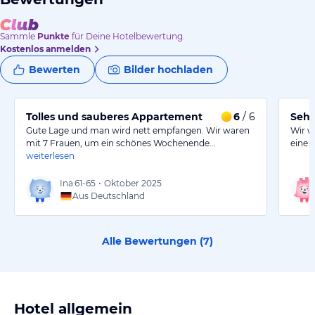
Sammle
Punkte
für Deine Hotelbewertung.
Kostenlos anmelden
Bewerten
Bilder hochladen
Tolles und sauberes Appartement
6
/ 6
Sehr
Gute Lage und man wird nett empfangen. Wir waren
Wir w
mit 7 Frauen, um ein schönes Wochenende…
eine 
weiterlesen
Ina
61-65
•
Oktober 2025
Aus Deutschland
Alle Bewertungen (
7
)
Hotel allgemein