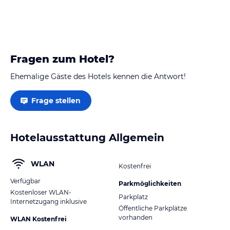
Bad war riesig. Allgemein waren die Zimmer sehr
sauber und freundlich eingerichtet. Beide Fewos
hatten einen großen Balkon mit nagelneuen…
Fragen zum Hotel?
Ehemalige Gäste des Hotels kennen die Antwort!
Frage stellen
Hotelausstattung Allgemein
WLAN
Kostenfrei
Verfügbar
Parkmöglichkeiten
Kostenloser WLAN-
Parkplatz
Internetzugang inklusive
Öffentliche Parkplätze
vorhanden
WLAN Kostenfrei