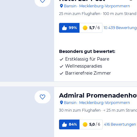
Bansin
·
Mecklenburg-Vorpommern
25 min
zum Flughafen
·
100 m
zum Strand
10.439
Bewertung
99%
5,7
/ 6
Besonders gut bewertet:
Erstklassig für Paare
Wellnessparadies
Barrierefreie Zimmer
Admiral Promenadenho
Bansin
·
Mecklenburg-Vorpommern
30 min
zum Flughafen
·
< 25 m
zum Stran
416
Bewertungen
84%
5,0
/ 6