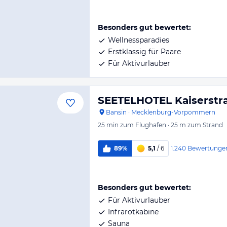
Besonders gut bewertet:
Wellnessparadies
Erstklassig für Paare
Für Aktivurlauber
SEETELHOTEL Kaiserstr
Bansin
·
Mecklenburg-Vorpommern
25 min
zum Flughafen
·
25 m
zum Strand
1.240
Bewertunge
89%
5,1
/ 6
Besonders gut bewertet:
Für Aktivurlauber
Infrarotkabine
Sauna