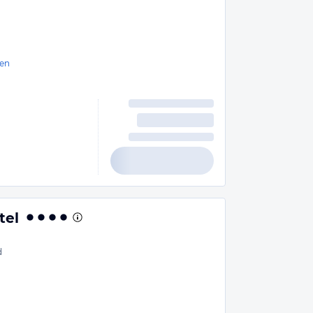
en
tel
d