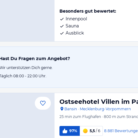
Besonders gut bewertet:
Innenpool
Sauna
Ausblick
Hast Du Fragen zum Angebot?
Wir unterstützen Dich gerne.
Täglich 08:00 - 22:00 Uhr.
Ostseehotel Villen im P
Bansin
·
Mecklenburg-Vorpommern
25 min
zum Flughafen
·
800 m
zum Stran
8.881
Bewertunge
97%
5,5
/ 6