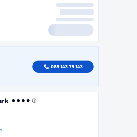
089 143 79 143
ark
d
n