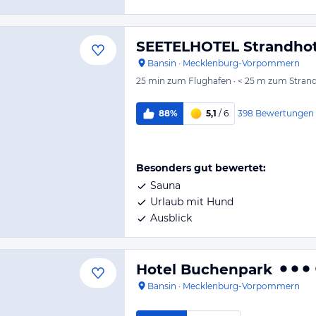
SEETELHOTEL Strandhote
Bansin
·
Mecklenburg-Vorpommern
25 min
zum Flughafen
·
< 25 m
zum Stran
398
Bewertungen
88%
5,1
/ 6
Besonders gut bewertet:
Sauna
Urlaub mit Hund
Ausblick
Hotel Buchenpark
Bansin
·
Mecklenburg-Vorpommern