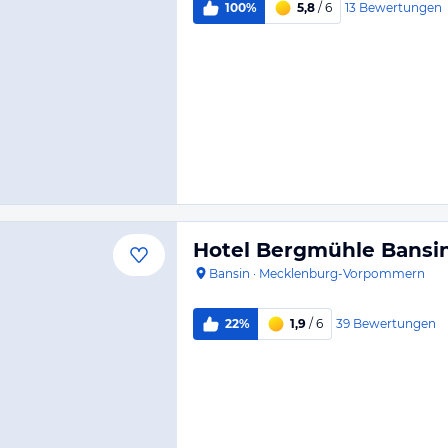
13
Bewertungen
100%
5,8
/ 6
Hotel Bergmühle Bansi
Bansin
·
Mecklenburg-Vorpommern
39
Bewertungen
22%
1,9
/ 6