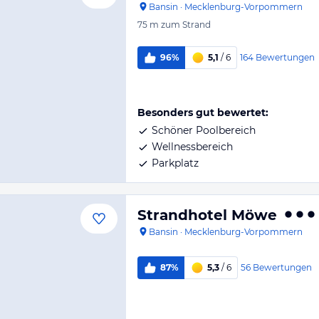
Bansin
·
Mecklenburg-Vorpommern
75 m
zum Strand
164
Bewertungen
96%
5,1
/ 6
Besonders gut bewertet:
Schöner Poolbereich
Wellnessbereich
Parkplatz
Strandhotel Möwe
Bansin
·
Mecklenburg-Vorpommern
56
Bewertungen
87%
5,3
/ 6