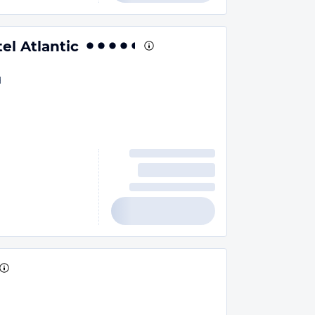
l Atlantic
d