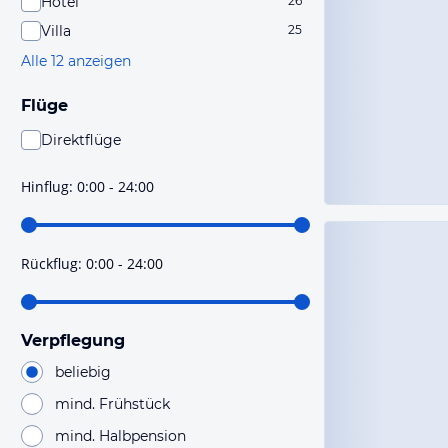
Hotel
26
Villa
25
Alle 12 anzeigen
Flüge
Direktflüge
Du findest mit dieser Einstellung Flüge, die mit sehr
hoher Wahrscheinlichkeit Direktflüge sind. Bitte
Hinflug
:
0:00 - 24:00
prüfe vor der Buchung noch einmal die Flugdetails.
Rückflug
:
0:00 - 24:00
Verpflegung
beliebig
mind. Frühstück
mind. Halbpension