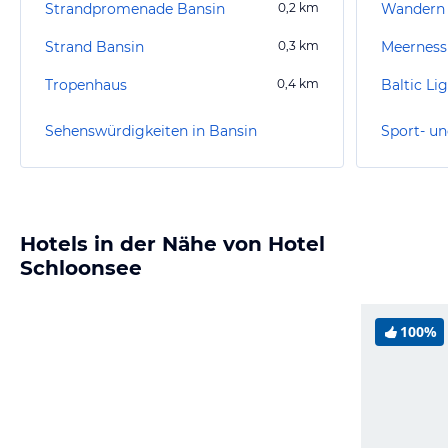
Strandpromenade Bansin
0,2
km
Wandern 
Strand Bansin
0,3
km
Meerness
Tropenhaus
0,4
km
Baltic Li
Sehenswürdigkeiten in Bansin
Sport- un
Hotels in der Nähe von Hotel
Schloonsee
100%