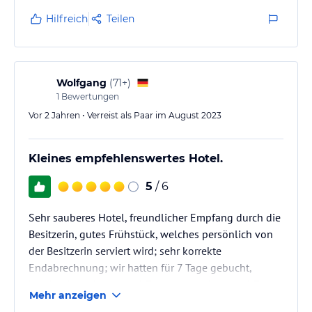
Hilfreich
Teilen
Wolfgang
(
71+
)
1
Bewertungen
Vor 2 Jahren • Verreist als Paar im August 2023
Kleines empfehlenswertes Hotel.
5
/ 6
Sehr sauberes Hotel, freundlicher Empfang durch die
Besitzerin, gutes Frühstück, welches persönlich von
der Besitzerin serviert wird; sehr korrekte
Endabrechnung; wir hatten für 7 Tage gebucht,
krankheitsbedingt nur 6 Tage; es wurden nur 6 Tage
Mehr anzeigen
berechnet. Das Hotel liegt sehr günstig zum langen