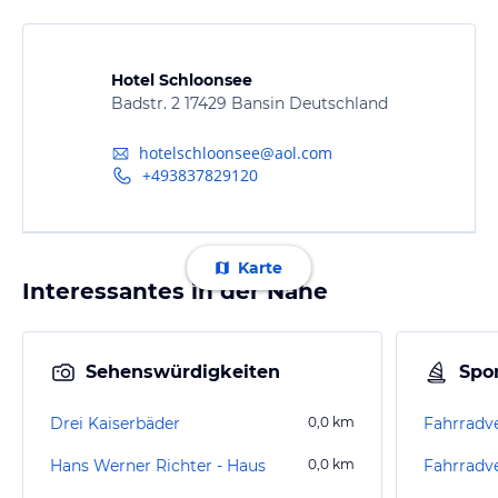
Hotel Schloonsee
Badstr. 2 17429 Bansin Deutschland
hotelschloonsee@aol.com
+493837829120
Karte
Interessantes in der Nähe
Sehenswürdigkeiten
Spor
Drei Kaiserbäder
0,0
km
Fahrradve
Hans Werner Richter - Haus
0,0
km