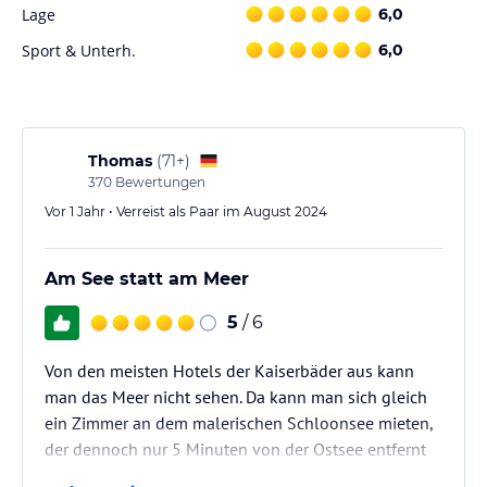
Sie die gemütliche Weinstube besuchen. Hier können Sie
Lage
6,0
ausgewählte Weine probieren und gemütliche Stunden
Sport & Unterh.
6,0
verbringen.
Sport und Unterhaltung
Das Hotel Schloonsee Garni bietet seinen Gästen auch ein
umfangreiches Sport- und Freizeitangebot. Der Wellnessbereich
Thomas
(
71+
)
verfügt über eine Sauna im Hundertwasser-Design, einen
370
Bewertungen
Whirlpool und ein Solarium. Hier können Sie sich entspannen und
Vor 1 Jahr • Verreist als Paar im August 2024
neue Energie tanken. Darüber hinaus gibt es eine gemütliche
Bibliothek in warmen Rottönen, in der Sie in Ruhe schmökern
können.
Am See statt am Meer
Hinweis:
Verfasst von HolidayCheck mit Hilfe von KI. Alle
5
/ 6
Angaben ohne Gewähr. Bitte lies vor der Buchung die
verbindlichen
Angebotsdetails
des jeweiligen Veranstalters.
Von den meisten Hotels der Kaiserbäder aus kann
man das Meer nicht sehen. Da kann man sich gleich
ein Zimmer an dem malerischen Schloonsee mieten,
der dennoch nur 5 Minuten von der Ostsee entfernt
ist. Kein großer Aufwand, eher mit dem Charakter