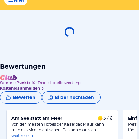
Filter
Bewertungen
Sammle
Punkte
für Deine Hotelbewertung.
Kostenlos anmelden
Bewerten
Bilder hochladen
Am See statt am Meer
5
/ 6
Einf
Von den meisten Hotels der Kaiserbäder aus kann
Perso
man das Meer nicht sehen. Da kann man sich…
fühlt
weiterlesen