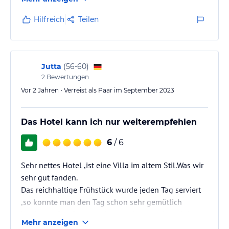
Hilfreich
Teilen
Jutta
(
56-60
)
2
Bewertungen
Vor 2 Jahren • Verreist als Paar im September 2023
Das Hotel kann ich nur weiterempfehlen
6
/ 6
Sehr nettes Hotel ,ist eine Villa im altem Stil.Was wir
sehr gut fanden.
Das reichhaltige Frühstück wurde jeden Tag serviert
,so konnte man den Tag schon sehr gemütlich
beginnen. Das Personal ist sehr freundlich und die
Mehr anzeigen
Zimmer sehr sauber.