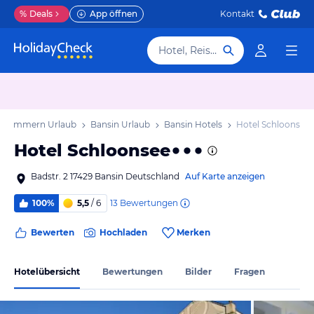
%
Deals
App öffnen
Kontakt
Hotel, Reiseziel
orpommern Urlaub
Bansin Urlaub
Bansin Hotels
Hotel Schloonsee
Hotel Schloonsee
Badstr. 2 17429 Bansin Deutschland
Auf Karte anzeigen
13
Bewertungen
100%
5,5
/ 6
Bewerten
Hochladen
Merken
Hotelübersicht
Bewertungen
Bilder
Fragen