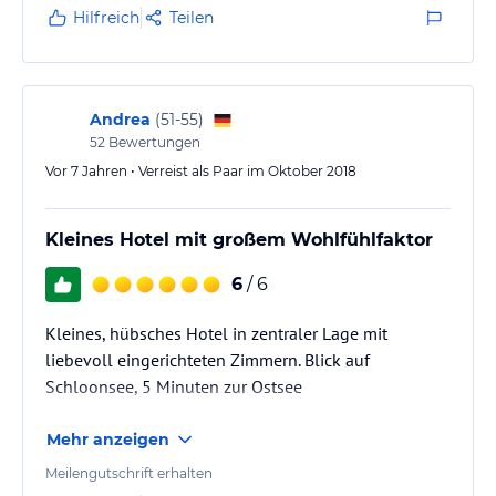
Sandstrand mitten im Zentrum.
Hilfreich
Teilen
Andrea
(
51-55
)
52
Bewertungen
Vor 7 Jahren • Verreist als Paar im Oktober 2018
Kleines Hotel mit großem Wohlfühlfaktor
6
/ 6
Kleines, hübsches Hotel in zentraler Lage mit
liebevoll eingerichteten Zimmern. Blick auf
Schloonsee, 5 Minuten zur Ostsee
Mehr anzeigen
Meilengutschrift erhalten