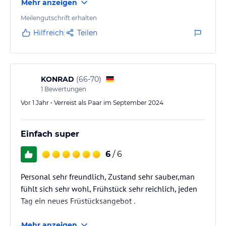
Mehr anzeigen
einer Privatpension, gemütlich und ruhig, aber in
unmittelbarer Nachbarschaft zum Zentrum von
Meilengutschrift erhalten
Bansin mit seinen Restaurants und mit
Hilfreich
Teilen
Busanbindung.
KONRAD
(
66-70
)
1
Bewertungen
Vor 1 Jahr • Verreist als Paar im September 2024
Einfach super
6
/ 6
Personal sehr freundlich, Zustand sehr sauber,man
fühlt sich sehr wohl, Frühstück sehr reichlich, jeden
Tag ein neues Früstücksangebot .
Mehr anzeigen