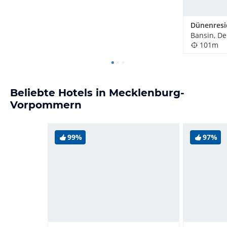
Bansin, D
101m
Beliebte Hotels in Mecklenburg-
Vorpommern
99%
97%