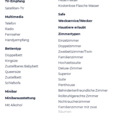
Feuermelder
TV-Empfang
Kostenlose Flasche Wasser
Satelliten-TV
Safe
Multimedia
Weckservice/Wecker
Telefon
Haustiere erlaubt
Radio
Zimmertypen
Fernseher
Handyempfang
Einzelzimmer
Doppelzimmer
Bettentyp
Zweibettzimmer/Twin
Doppelbett
Familienzimmer
Kingsize
Hochzeitssuite
Zustellbares Babybett
Deluxe-Zimmer
Queensize
Superior
Zustellbett
Suite
Schlafsofa
Penthouse
Behindertenfreundliche Zimmer
Minibar
Rollstuhlgerechte Zimmer
Minibarausstattung
Nichtraucherzimmer
Mit Alkohol
Familienzimmer mit zwei
Räumen