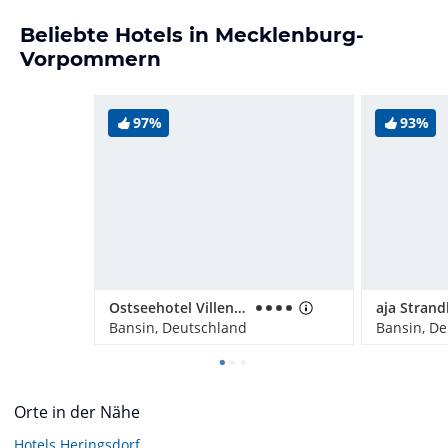
Beliebte Hotels in Mecklenburg-
Vorpommern
97%
93%
Ostseehotel Villen im Park
Bansin, Deutschland
Bansin, D
Orte in der Nähe
Hotels
Heringsdorf