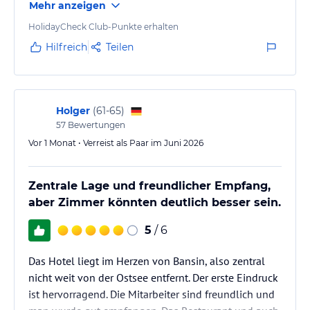
Mehr anzeigen
Außenpool. Wir haben uns sehr wohlgefühlt
,kommen gerne wieder.
HolidayCheck Club-Punkte erhalten
Hilfreich
Teilen
Holger
(
61-65
)
57
Bewertungen
Vor 1 Monat • Verreist als Paar im Juni 2026
Zentrale Lage und freundlicher Empfang,
aber Zimmer könnten deutlich besser sein.
5
/ 6
Das Hotel liegt im Herzen von Bansin, also zentral
nicht weit von der Ostsee entfernt. Der erste Eindruck
ist hervorragend. Die Mitarbeiter sind freundlich und