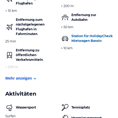
Flughafen
< 200 m
< 10 km
Entfernung zur
Entfernung zum
Autobahn
nächstgelegenen
< 50 km
Flughafen in
Fahrminuten
Station für HolidayCheck
Mietwagen Bansin
25 min
< 10 km
Entfernung zu
öffentlichen
Verkehrsmitteln
< 200 m
Mehr anzeigen
Aktivitäten
Wassersport
Tennisplatz
Surfen
Vergnügungssport