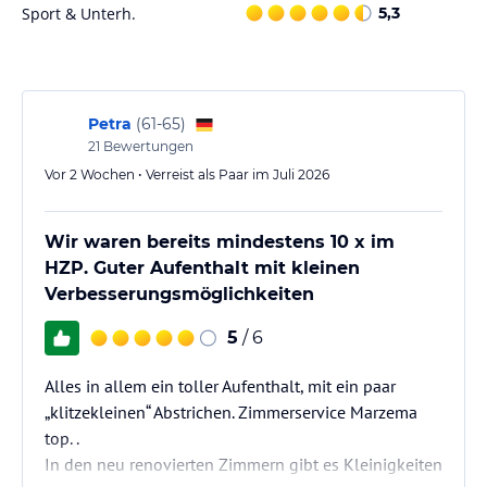
Sport & Unterh.
5,3
- Bar "Captain`s Lounge" mit spritzigen Cocktails und erlesen
Spirituosen
- Davidoff Lounge - Herzlich Willkommen in Usedoms Genusswelt!
Sport und Unterhaltung
Petra
(
61-65
)
Alles ist hier auf Ihr Wohlbefinden ausgerichtet.
21
Bewertungen
Vor 2 Wochen • Verreist als Paar im Juli 2026
Es erwarten Sie unterschiedliche Sportangebote, sowie saisonale
musikalische Highlights. Zudem bietet unser Haus interessante
Veranstaltungen, Ausflüge und viele Kontakte zu vielfältigen
Wir waren bereits mindestens 10 x im
Angeboten.
HZP. Guter Aufenthalt mit kleinen
Verbesserungsmöglichkeiten
Für Ihre Entspannung steht Ihnen der großzügige KAISER SPA
Wellness- und Beautybereich mit 19 individuellen
5
/ 6
Anwendungsräumen und umfangreichen Wellnessangeboten zur
Verfügung.
Alles in allem ein toller Aufenthalt, mit ein paar
„klitzekleinen“ Abstrichen. Zimmerservice Marzema
Sonstige Einrichtungen und Services
top. .
Unser Haus bietet Ihnen umfangreichen Serviceleistungen, wie z.B.
In den neu renovierten Zimmern gibt es Kleinigkeiten