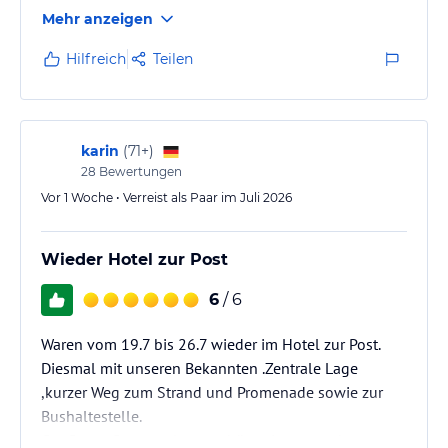
die man noch verbessern könnte. Genauso im
- Shuttleservice für Anreise mit Bahn / Bus / Flugzeug
Mehr anzeigen
Restaurant beim Frühstück und Abendessen.
- Sekreteriatsservice
- Wäsche- und Reinigungsservice etc.
Hilfreich
Teilen
Hinweis:
Allgemeine und unverbindliche
Hoteliers-/Veranstalter-/Kataloginformationen. Alle Angaben
ohne Gewähr und ohne Prüfung durch HolidayCheck. Bitte
karin
(
71+
)
lies vor der Buchung die verbindlichen
Angebotsdetails
des
jeweiligen Veranstalters.
28
Bewertungen
Vor 1 Woche • Verreist als Paar im Juli 2026
Wieder Hotel zur Post
6
/ 6
Waren vom 19.7 bis 26.7 wieder im Hotel zur Post.
Diesmal mit unseren Bekannten .Zentrale Lage
,kurzer Weg zum Strand und Promenade sowie zur
Bushaltestelle.
Gepflegte Gartenanlage . schöner Innen und