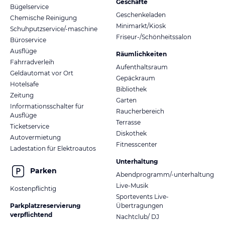
Geschäfte
Bügelservice
Geschenkeladen
Chemische Reinigung
Minimarkt/Kiosk
Schuhputzservice/-maschine
Friseur-/Schönheitssalon
Büroservice
Ausflüge
Räumlichkeiten
Fahrradverleih
Aufenthaltsraum
Geldautomat vor Ort
Gepäckraum
Hotelsafe
Bibliothek
Zeitung
Garten
Informationsschalter für
Raucherbereich
Ausflüge
Terrasse
Ticketservice
Diskothek
Autovermietung
Fitnesscenter
Ladestation für Elektroautos
Unterhaltung
Parken
Abendprogramm/-unterhaltung
Live-Musik
Kostenpflichtig
Sportevents Live-
Parkplatzreservierung
Übertragungen
verpflichtend
Nachtclub/ DJ