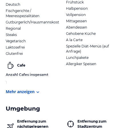
Frühstück
Deutsch
Halbpension
Fischgerichte /
Vollpension
Meeresspezialitäten
Mittagessen
Gutbürgerlich/Hausmannskost
Abendessen
Regional
Gehobene Küche
Steaks
A la Carte
Vegetarisch
Spezielle Diät-Menüs (auf
Laktosefrei
Anfrage)
Glutenfrei
Lunchpakete
Allergiker Speisen
Cafe
Anzahl Cafes insgesamt
1
Mehr anzeigen
Umgebung
Entfernung zum
Entfernung zum
nächstgelegenen
Stadtzentrum