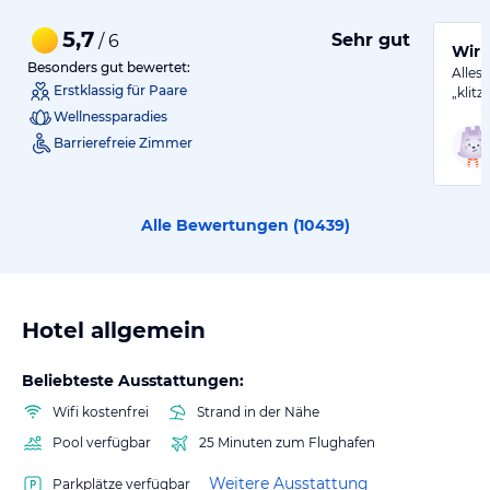
5,7
Sehr gut
/ 6
Wir 
Besonders gut bewertet:
Alles 
Erstklassig für Paare
„klit
Wellnessparadies
Barrierefreie Zimmer
Alle Bewertungen (
10439
)
Hotel allgemein
Beliebteste Ausstattungen:
Wifi kostenfrei
Strand in der Nähe
Pool verfügbar
25 Minuten zum Flughafen
Weitere Ausstattung
Parkplätze verfügbar