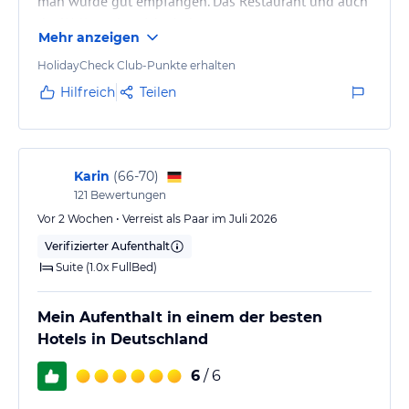
man wurde gut empfangen. Das Restaurant und auch
der Wellnessbereich sind top.
Mehr anzeigen
HolidayCheck Club-Punkte erhalten
Hilfreich
Teilen
Karin
(
66-70
)
121
Bewertungen
Vor 2 Wochen • Verreist als Paar im Juli 2026
Verifizierter Aufenthalt
Suite (1.0x FullBed)
Mein Aufenthalt in einem der besten
Hotels in Deutschland
6
/ 6