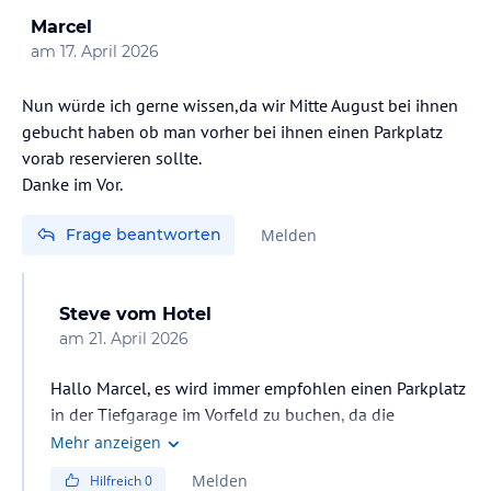
Marcel
am
17. April 2026
Nun würde ich gerne wissen,da wir Mitte August bei ihnen
gebucht haben ob man vorher bei ihnen einen Parkplatz
vorab reservieren sollte.
Danke im Vor.
Frage beantworten
Melden
Steve
vom Hotel
am
21. April 2026
Hallo Marcel, es wird immer empfohlen einen Parkplatz
in der Tiefgarage im Vorfeld zu buchen, da die
Stellplätze begrenzt sind und im Ort das Parken sehr
Mehr anzeigen
schwer und sehr teuer ist.
Melden
Hilfreich
0