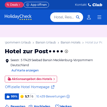
%
Deals
App öffnen
Kontakt
Hotel, Reiseziel
-Vorpommern Urlaub
Bansin Urlaub
Bansin Hotels
Hotel zur Post
Hotel zur Post
Seestr. 5 17429 Seebad Bansin Mecklenburg-Vorpommern
Deutschland
Auf Karte anzeigen
Aktionsangebot des Hotels
Offizielle Hotel Homepage
10.439
Bewertungen
99%
5,7
/ 6
Bewerten
Hochladen
Merken