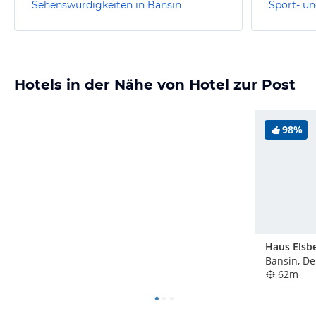
Sehenswürdigkeiten in Bansin
Sport- un
Hotels in der Nähe von Hotel zur Post
98%
Haus Elsb
Bansin, D
62m