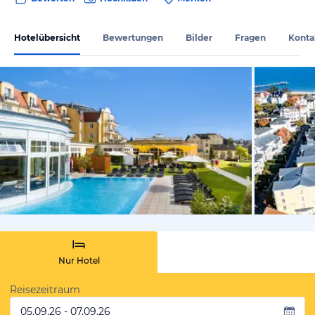
Hotelübersicht
Bewertungen
Bilder
Fragen
Konta
vom Hotelie
Nur Hotel
Reisezeitraum
05.09.26 - 07.09.26