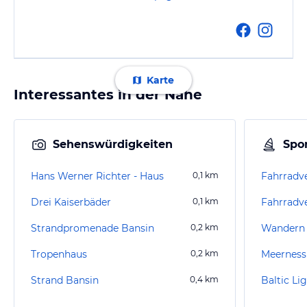
Karte
Interessantes in der Nähe
Sehenswürdigkeiten
Spor
Hans Werner Richter - Haus
0,1
km
Fahrradve
Drei Kaiserbäder
0,1
km
Strandpromenade Bansin
0,2
km
Wandern 
Tropenhaus
0,2
km
Meerness
Strand Bansin
0,4
km
Baltic Li