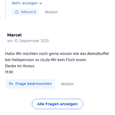
Komponenten. Das aktuelle Buffet für den jeweiligen
Mehr anzeigen
Tag finden Sie unter https://www.hzp-
Melden
Hilfreich
0
Marcel
am
10. September 2025
Hallo Wir möchten noch gerne wissen wie das Abendbüffet
bei Halbpension so ist,da Wir kein Fisch essen.
Danke im Voraus
M.W.
Frage beantworten
Melden
Alle Fragen anzeigen