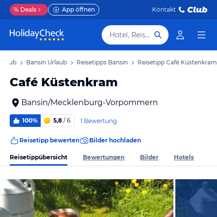
%
Deals
App öffnen
Kontakt
Hotel, Reiseziel
rlaub
Bansin Urlaub
Reisetipps Bansin
Reisetipp Café Küstenkram
Café Küstenkram
Bansin/Mecklenburg-Vorpommern
100%
5,8
/ 6
1 Bewertung
Reisetipp bewerten
Bilder hochladen
Reisetippübersicht
Bewertungen
Bilder
Hotels