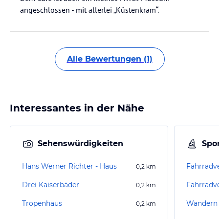
angeschlossen - mit allerlei „Küstenkram“.
Alle Bewertungen (1)
Interessantes in der Nähe
Sehenswürdigkeiten
Spor
Hans Werner Richter - Haus
Fahrradve
0,2
km
Drei Kaiserbäder
0,2
km
Tropenhaus
Wandern 
0,2
km