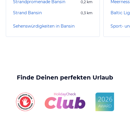
Strandpromenade Bansin
Meerness
0,2
km
Strand Bansin
Baltic Li
0,3
km
Sehenswürdigkeiten in Bansin
Sport- un
Finde Deinen perfekten Urlaub