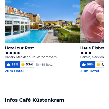
Hotel zur Post
Haus Elsbeth
Bansin, Mecklenburg-Vorpommern
Bansin, Mecklenb
99
%
5,7
/
6
98
%
5,7
/
6
10.439 Bew.
Zum Hotel
Zum Hotel
Infos Café Küstenkram