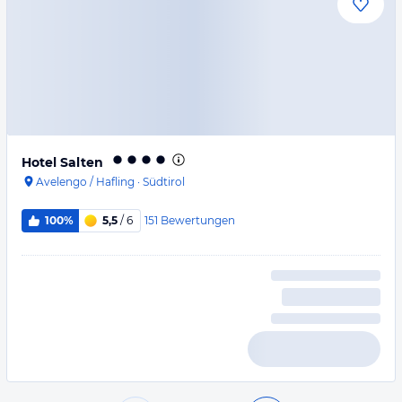
Hotel Salten
Avelengo / Hafling
·
Südtirol
151
Bewertungen
100%
5,5
/ 6