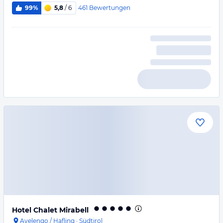
461
Bewertungen
99%
5,8
/ 6
Hotel Chalet Mirabell
Avelengo / Hafling
·
Südtirol