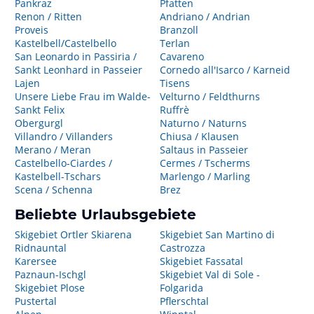
Pankraz
Pfatten
Renon / Ritten
Andriano / Andrian
Proveis
Branzoll
Kastelbell/Castelbello
Terlan
San Leonardo in Passiria /
Cavareno
Sankt Leonhard in Passeier
Cornedo all'Isarco / Karneid
Lajen
Tisens
Unsere Liebe Frau im Walde-
Velturno / Feldthurns
Sankt Felix
Ruffrè
Obergurgl
Naturno / Naturns
Villandro / Villanders
Chiusa / Klausen
Merano / Meran
Saltaus in Passeier
Castelbello-Ciardes /
Cermes / Tscherms
Kastelbell-Tschars
Marlengo / Marling
Scena / Schenna
Brez
Beliebte Urlaubsgebiete
Skigebiet Ortler Skiarena
Skigebiet San Martino di
Ridnauntal
Castrozza
Karersee
Skigebiet Fassatal
Paznaun-Ischgl
Skigebiet Val di Sole -
Skigebiet Plose
Folgarida
Pustertal
Pflerschtal