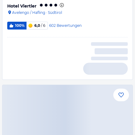
Hotel Viertler
Avelengo / Hafling
·
Südtirol
602
Bewertungen
100%
6,0
/ 6