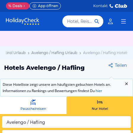
%
Deals
App öffnen
Kontakt
Hotel, Reiseziel
Südtirol Urlaub
Avelengo / Hafling Urlaub
Avelengo / Hafling Hotels
Teilen
Hotels Avelengo / Hafling
Diese Hotelliste zeigt unsere am häufigsten gebuchten Hotels an.
Informationen zu Rankings und Bewertungen findest Du
hier
Pauschalreisen
Nur Hotel
Avelengo / Hafling