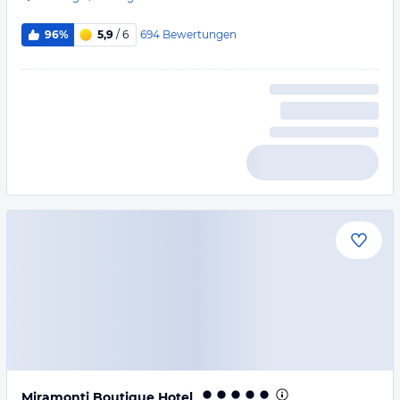
694
Bewertungen
96%
5,9
/ 6
Miramonti Boutique Hotel