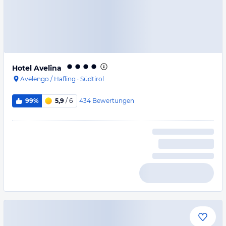
Hotel Avelina
Avelengo / Hafling
·
Südtirol
434
Bewertungen
99%
5,9
/ 6