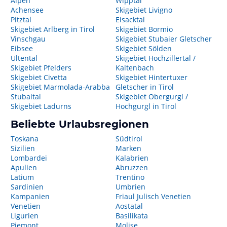
Alpen
Wipptal
Achensee
Skigebiet Livigno
Pitztal
Eisacktal
Skigebiet Arlberg in Tirol
Skigebiet Bormio
Vinschgau
Skigebiet Stubaier Gletscher
Eibsee
Skigebiet Sölden
Ultental
Skigebiet Hochzillertal /
Skigebiet Pfelders
Kaltenbach
Skigebiet Civetta
Skigebiet Hintertuxer
Skigebiet Marmolada-Arabba
Gletscher in Tirol
Stubaital
Skigebiet Obergurgl /
Skigebiet Ladurns
Hochgurgl in Tirol
Beliebte Urlaubsregionen
Toskana
Südtirol
Sizilien
Marken
Lombardei
Kalabrien
Apulien
Abruzzen
Latium
Trentino
Sardinien
Umbrien
Kampanien
Friaul Julisch Venetien
Venetien
Aostatal
Ligurien
Basilikata
Piemont
Molise