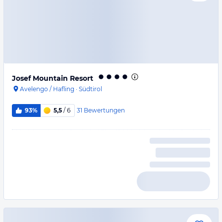
Josef Mountain Resort
Avelengo / Hafling
·
Südtirol
31
Bewertungen
93%
5,5
/ 6