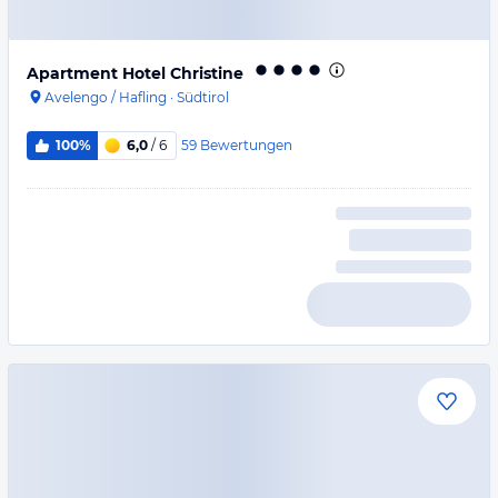
Apartment Hotel Christine
Avelengo / Hafling
·
Südtirol
59
Bewertungen
100%
6,0
/ 6