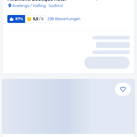
Avelengo / Hafling
·
Südtirol
298
Bewertungen
87%
5,5
/ 6