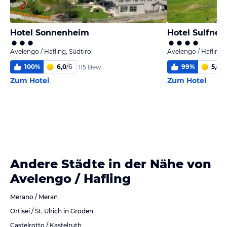
Hotel Sonnenheim
Hotel Sulfner
Avelengo / Hafling, Südtirol
Avelengo / Hafling, 
100
%
6,0
/
6
99
%
5,8
/
6
115 Bew.
Zum Hotel
Zum Hotel
Andere Städte in der Nähe von
Avelengo / Hafling
Merano / Meran
Ortisei / St. Ulrich in Gröden
Castelrotto / Kastelruth