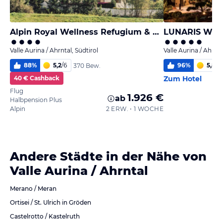
Alpin Royal Wellness Refugium & Resort Hotel
LUNARIS Well
Valle Aurina / Ahrntal, Südtirol
Valle Aurina / Ahrnta
88
%
5,2
/
6
96
%
5,8
/
6
370 Bew.
40 € Cashback
Zum Hotel
Flug
1.926 €
ab
Halbpension Plus
Alpin
2 ERW. • 1 WOCHE
Andere Städte in der Nähe von
Valle Aurina / Ahrntal
Merano / Meran
Ortisei / St. Ulrich in Gröden
Castelrotto / Kastelruth