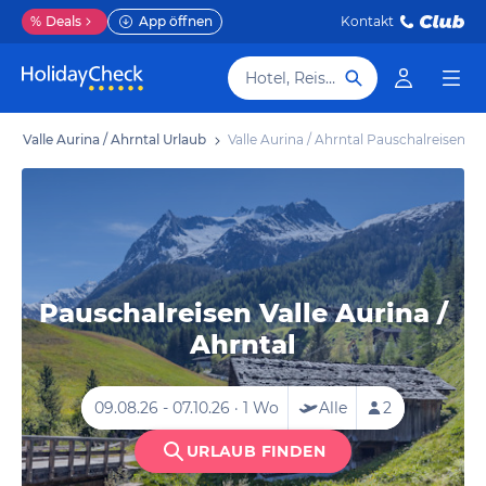
%
Deals
App öffnen
Kontakt
Hotel, Reiseziel
b
Valle Aurina / Ahrntal Urlaub
Valle Aurina / Ahrntal Pauschalreisen
Pauschalreisen Valle Aurina /
Ahrntal