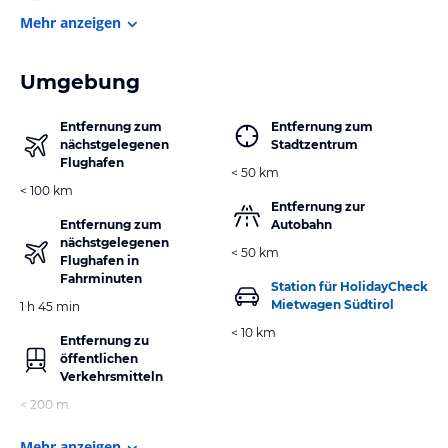
Mehr anzeigen
Umgebung
Entfernung zum
Entfernung zum
nächstgelegenen
Stadtzentrum
Flughafen
< 50 km
< 100 km
Entfernung zur
Entfernung zum
Autobahn
nächstgelegenen
< 50 km
Flughafen in
Fahrminuten
Station für HolidayCheck
Mietwagen Südtirol
1 h 45 min
< 10 km
Entfernung zu
öffentlichen
Verkehrsmitteln
< 200 m
Mehr anzeigen