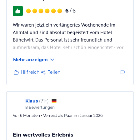
6
/ 6
Wir waren jetzt ein verlängertes Wochenende im
Ahrntal und sind absolut begeistert vom Hotel
Bühelwirt. Das Personal ist sehr freundlich und
aufmerksam, das Hotel sehr schön eingerichtet - vor
allem der neue Trakt und das Frühstück bzw.
Mehr anzeigen
Abendessen ausgezeichnet mit nur regionalen
Produkten.
Hilfreich
Teilen
Wir kommen auf jeden Fall gerne wieder!
Klaus
(
71+
)
8
Bewertungen
Vor 6 Monaten • Verreist als Paar im Januar 2026
Ein wertvolles Erlebnis