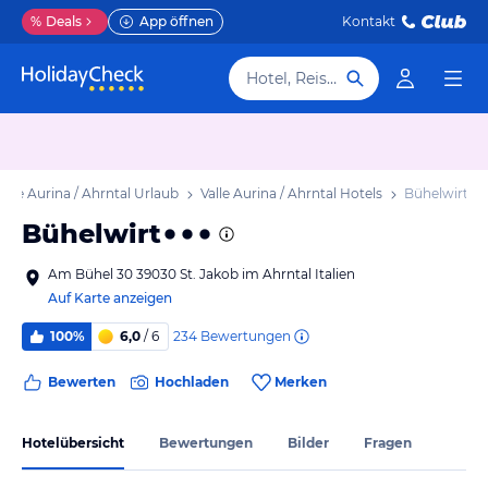
%
Deals
App öffnen
Kontakt
Hotel, Reiseziel
Valle Aurina / Ahrntal Urlaub
Valle Aurina / Ahrntal Hotels
Bühelwirt
Bühelwirt
Am Bühel 30 39030 St. Jakob im Ahrntal Italien
Auf Karte anzeigen
234
Bewertungen
100%
6,0
/ 6
Bewerten
Hochladen
Merken
Hotelübersicht
Bewertungen
Bilder
Fragen