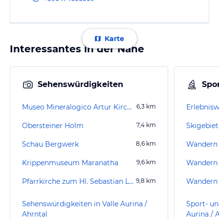
Karte
Interessantes in der Nähe
Sehenswürdigkeiten
Spor
Museo Mineralogico Artur Kirchler
6,3
km
Erlebnisw
Obersteiner Holm
7,4
km
Skigebiet
Schau Bergwerk
8,6
km
Wandern 
Krippenmuseum Maranatha
9,6
km
Wandern 
Pfarrkirche zum Hl. Sebastian Luttach
9,8
km
Wandern 
Sehenswürdigkeiten in Valle Aurina /
Sport- un
Ahrntal
Aurina / 