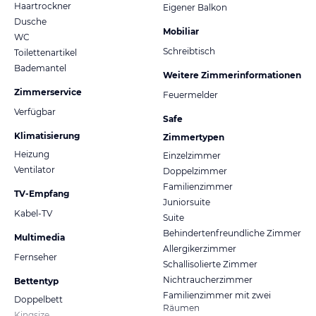
Haartrockner
Eigener Balkon
Dusche
Mobiliar
WC
Schreibtisch
Toilettenartikel
Bademantel
Weitere Zimmerinformationen
Zimmerservice
Feuermelder
Verfügbar
Safe
Klimatisierung
Zimmertypen
Heizung
Einzelzimmer
Ventilator
Doppelzimmer
Familienzimmer
TV-Empfang
Juniorsuite
Kabel-TV
Suite
Behindertenfreundliche Zimmer
Multimedia
Allergikerzimmer
Fernseher
Schallisolierte Zimmer
Nichtraucherzimmer
Bettentyp
Familienzimmer mit zwei
Doppelbett
Räumen
Kingsize