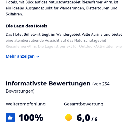
Hotels, mit Blick auf das Naturschutzgebiet Rieserferner-Ahrn, ist
ein idealer Ausgangspunkt für Wanderungen, Klettertouren und
Skifahren.
Die Lage des Hotels
Das Hotel Bühelwirt liegt im Wandergebiet Valle Aurina und bietet
eine atemberaubende Aussicht auf das Naturschutzgebiet
Rieserferner-Ahrn. Die Lage ist perfekt für Outdoor-Aktivitäten wie
Wandern, Klettern und Skifahren. Bruneck erreichen Sie nach einer
Mehr anzeigen
kurzen Fahrt von 30 km.
Zimmer / Unterbringung im Hotel
Alle Zimmer im Hotel Bühelwirt verfügen über einen Balkon mit
Informativste Bewertungen
(von
234
Panoramablick, Holzböden und einen LCD-Sat-TV. Im eigenen Bad
finden Sie einen Haartrockner vor. Die Zimmer bieten eine
Bewertungen)
gemütliche und komfortable Unterkunft für Ihren Aufenthalt.
Weiterempfehlung
Gesamtbewertung
Gastronomie im Hotel
100
%
6,0
Das Restaurant im Hotel Bühelwirt serviert lokale Spezialitäten
/ 6
und bietet eine gemütliche Atmosphäre für ein unvergessliches