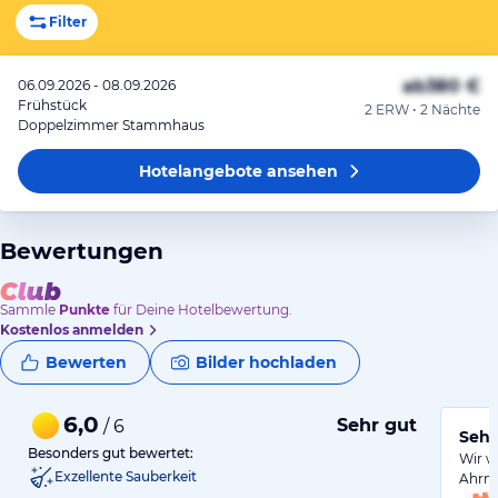
Filter
ab
380 €
06.09.2026 - 08.09.2026
Frühstück
2 ERW • 2 Nächte
Doppelzimmer Stammhaus
Hotelangebote
ansehen
Bewertungen
Sammle
Punkte
für Deine Hotelbewertung.
Kostenlos anmelden
Bewerten
Bilder hochladen
6,0
Sehr gut
/ 6
Sehr
Besonders gut bewertet:
Wir w
Exzellente Sauberkeit
Ahrnt