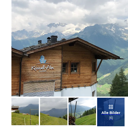
Bild melden
von Antje
Alle Bilder
(
6
)
Bild
Bild
Bild