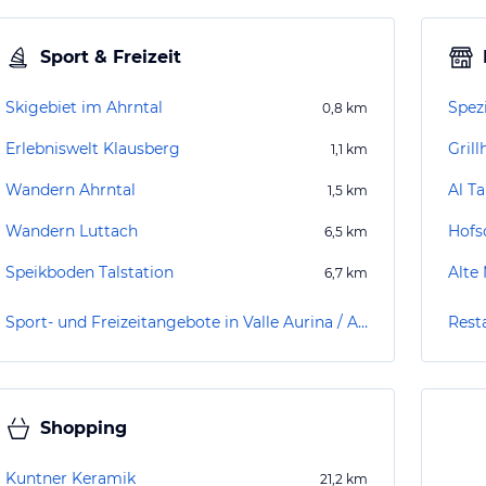
Sport & Freizeit
Skigebiet im Ahrntal
Spez
0,8
km
Erlebniswelt Klausberg
Gril
1,1
km
Wandern Ahrntal
Al T
1,5
km
Wandern Luttach
Hofs
6,5
km
Speikboden Talstation
Alte
6,7
km
Sport- und Freizeitangebote in Valle Aurina / Ahrntal
Resta
Shopping
Kuntner Keramik
21,2
km