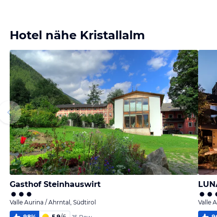
melden
melden
melden
von Willibald &
von Willibald &
von Willibald &
Antonia
Antonia
Antonia
Hotel nähe Kristallalm
Gasthof Steinhauswirt
LUNA
Valle Aurina / Ahrntal, Südtirol
Valle A
98
%
5,9
/
6
9