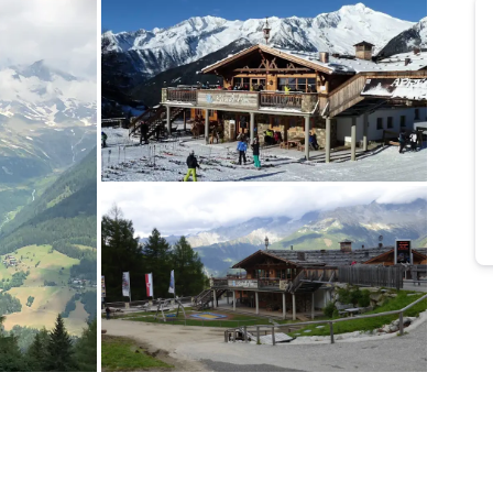
Bild melden
vom Hotelier
Bild melden
von Willibald & Antonia