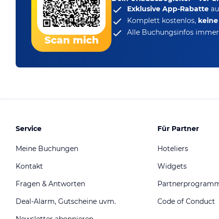
Exklusive App-Rabatte
au
Komplett kostenlos,
kein
Alle Buchungsinfos immer 
Scan mich
Service
Für Partner
Meine Buchungen
Hoteliers
Kontakt
Widgets
Fragen & Antworten
Partnerprogram
Deal-Alarm, Gutscheine uvm.
Code of Conduct