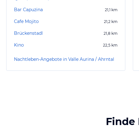
Bar Capuzina
21,1
km
Cafe Mojito
21,2
km
Brückenstadl
21,8
km
Kino
22,5
km
Nachtleben-Angebote in Valle Aurina / Ahrntal
Finde