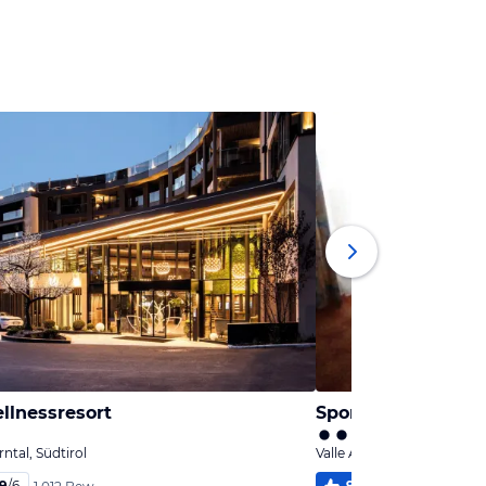
lnessresort
Sporthotel Klausb
rntal, Südtirol
Valle Aurina / Ahrntal, Südt
,9
/
6
99
%
5,3
/
6