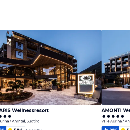
RIS Wellnessresort
AMONTI Wel
urina / Ahrntal, Südtirol
Valle Aurina / Ah
6
%
5,8
/
6
98
%
5