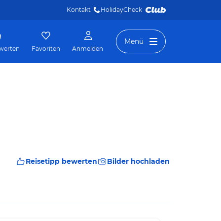
Kontakt
HolidayCheck 
Menü
werten
Favoriten
Anmelden
Reisetipp bewerten
Bilder hochladen