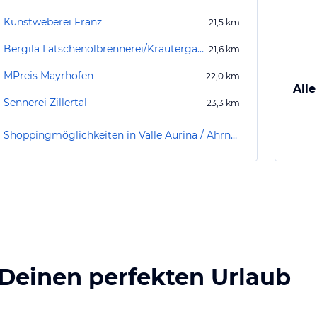
Kunstweberei Franz
21,5
km
Bergila Latschenölbrennerei/Kräutergarten
21,6
km
MPreis Mayrhofen
22,0
km
Alle
Sennerei Zillertal
23,3
km
Shoppingmöglichkeiten in Valle Aurina / Ahrntal
 Deinen perfekten Urlaub