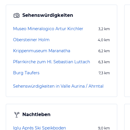
Sehenswürdigkeiten
Museo Mineralogico Artur Kirchler
3,2
km
Obersteiner Holm
4,0
km
Krippenmuseum Maranatha
6,2
km
Pfarrkirche zum Hl. Sebastian Luttach
6,3
km
Burg Taufers
7,3
km
Sehenswürdigkeiten in Valle Aurina / Ahrntal
Nachtleben
Iglu Aprés Ski Speikboden
9,0
km