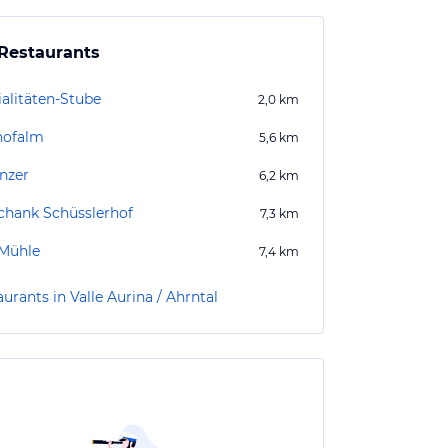
Restaurants
ialitäten-Stube
2,0
km
lhofalm
5,6
km
anzer
6,2
km
chank Schüsslerhof
7,3
km
 Mühle
7,4
km
urants in Valle Aurina / Ahrntal