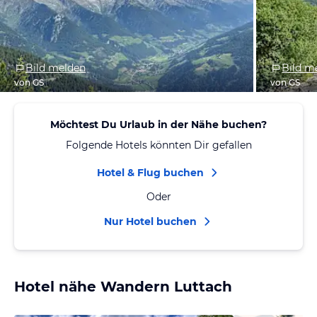
Bild melden
Bild m
von GS
von GS
Möchtest Du Urlaub in der Nähe buchen?
Folgende Hotels könnten Dir gefallen
Hotel & Flug buchen
Oder
Nur Hotel buchen
Hotel nähe Wandern Luttach