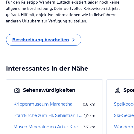
Für den Reisetipp Wandern Luttach existiert leider noch keine
allgemeine Beschreibung. Dein wertvolles Reisewissen ist jetzt
gefragt. Hilf mit, objektive Informationen wie in Reiseführern
anderen Urlaubern zur Verfügung zu stellen.
Beschreibung bearbeiten
Interessantes in der Nähe
Sehenswürdigkeiten
Spor
Krippenmuseum Maranatha
Speikbode
0,8
km
Pfarrkirche zum Hl. Sebastian Luttach
Ski-Gebi
1,0
km
Museo Mineralogico Artur Kirchler
Wandern 
3,7
km