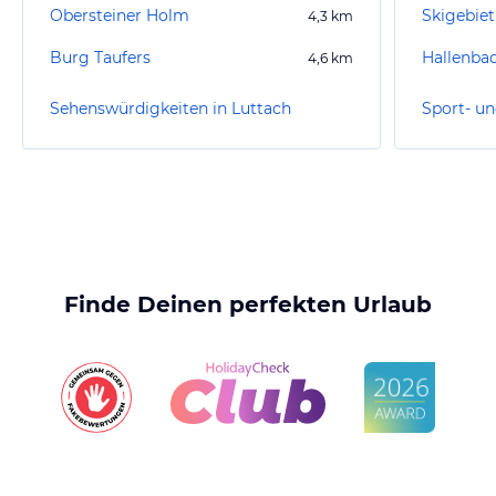
Obersteiner Holm
Skigebiet
4,3
km
Burg Taufers
Hallenba
4,6
km
Sehenswürdigkeiten in Luttach
Sport- un
Finde Deinen perfekten Urlaub