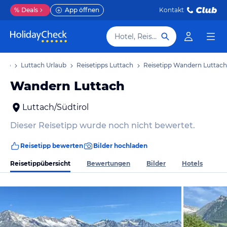
%
Deals
App öffnen
Kontakt
Hotel, Reiseziel
laub
Luttach Urlaub
Reisetipps Luttach
Reisetipp Wandern Luttach
Wandern Luttach
Luttach/Südtirol
Dieser Reisetipp wurde noch nicht bewertet.
Reisetipp bewerten
Bilder hochladen
Reisetippübersicht
Bewertungen
Bilder
Hotels