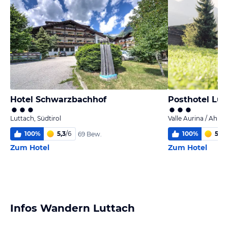
Hotel Schwarzbachhof
Posthotel Lut
Luttach, Südtirol
Valle Aurina / Ahrnta
100
%
5,3
/
6
100
%
5,8
/
69 Bew.
Zum Hotel
Zum Hotel
Infos Wandern Luttach