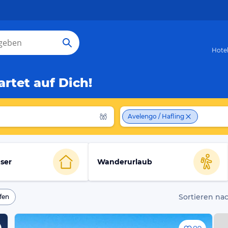
Hote
rtet auf Dich!
Avelengo / Hafling
ser
Wanderurlaub
Sortieren nac
fen