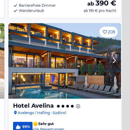
390
€
ab
Barrierefreie Zimmer
Wanderurlaub
ab
195 €
pro Nacht
208
Hotel Avelina
Avelengo / Hafling · Südtirol
Sehr gut
99%
434
Bewertungen