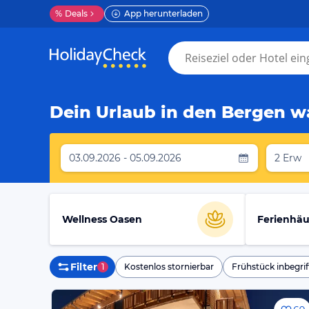
%
Deals
App herunterladen
Dein Urlaub in den Bergen wa
03.09.2026 - 05.09.2026
2 Erw
Wellness Oasen
Ferienhäu
Filter
1
Kostenlos stornierbar
Frühstück inbegrif