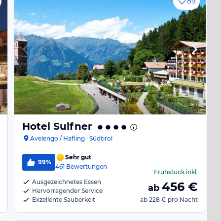
89
Hotel Sulfner
Avelengo / Hafling · Südtirol
Sehr gut
99%
461
Bewertungen
Frühstück
inkl.
Ausgezeichnetes Essen
456
€
ab
Hervorragender Service
Exzellente Sauberkeit
ab
228 €
pro Nacht