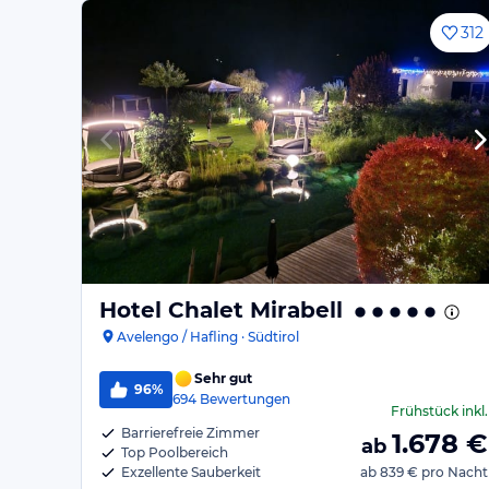
312
Hotel Chalet Mirabell
Avelengo / Hafling · Südtirol
Sehr gut
96%
694
Bewertungen
Frühstück
inkl.
Barrierefreie Zimmer
1.678
€
ab
Top Poolbereich
Exzellente Sauberkeit
ab
839 €
pro Nacht