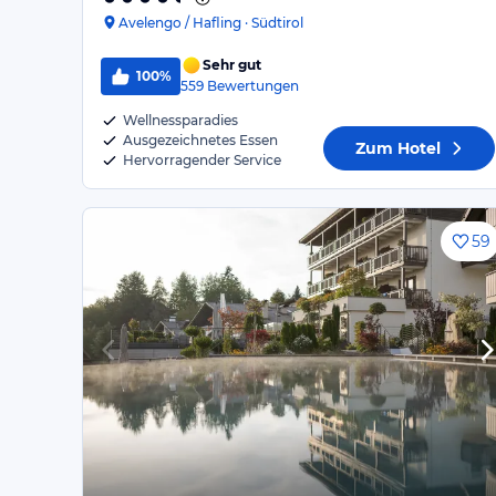
Avelengo / Hafling · Südtirol
Sehr gut
100%
559
Bewertungen
Wellnessparadies
Ausgezeichnetes Essen
Zum Hotel
Hervorragender Service
59