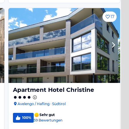
17
Apartment Hotel Christine
Avelengo / Hafling · Südtirol
Sehr gut
100%
59
Bewertungen