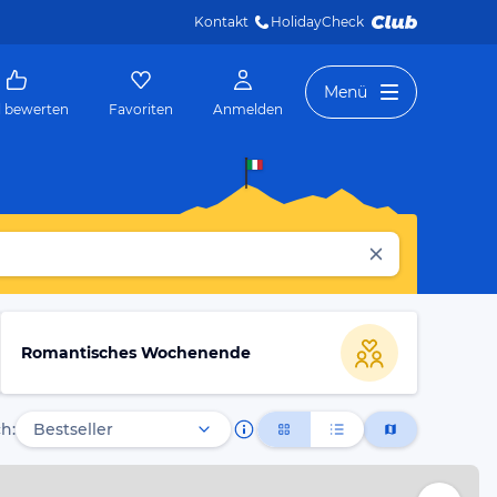
Kontakt
HolidayCheck 
Menü
l bewerten
Favoriten
Anmelden
Romantisches Wochenende
h: