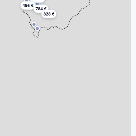
456 €
784 €
828 €