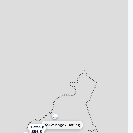
Avelengo / Hafling
1.678 €
556 €