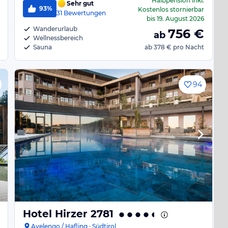
Halbpension
inkl.
Sehr gut
93%
Kostenlos stornierbar
31
Bewertungen
bis
19. August 2026
Wanderurlaub
756
€
ab
Wellnessbereich
Sauna
ab
378 €
pro Nacht
94
Hotel Hirzer 2781
Avelengo / Hafling · Südtirol