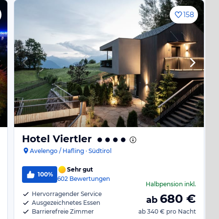
158
Hotel Viertler
Avelengo / Hafling · Südtirol
Sehr gut
100%
602
Bewertungen
Halbpension
inkl.
Hervorragender Service
680
€
ab
Ausgezeichnetes Essen
Barrierefreie Zimmer
ab
340 €
pro Nacht