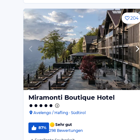
204
Miramonti Boutique Hotel
Avelengo / Hafling · Südtirol
Sehr gut
87%
298
Bewertungen