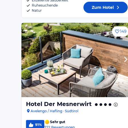
Exzellente Sauberkeit
Ruhesuchende
Zum Hotel
Natur
149
Hotel Der Mesnerwirt
Avelengo / Hafling · Südtirol
Sehr gut
91%
722
Bewertungen