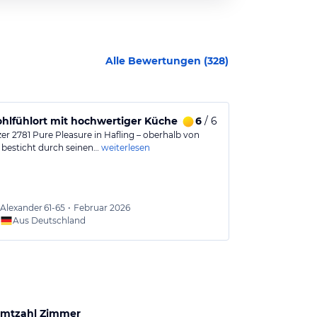
Alle Bewertungen (
328
)
hlfühlort mit hochwertiger Küche und herzlichem Service
6
/ 6
Wundervolle
er 2781 Pure Pleasure in Hafling – oberhalb von
Schon der sehr
 besticht durch seinen…
weiterlesen
Urlaubsstimm
weiterlesen
Alexander
61-65
•
Februar 2026
Robert
Aus Deutschland
Aus
mtzahl Zimmer