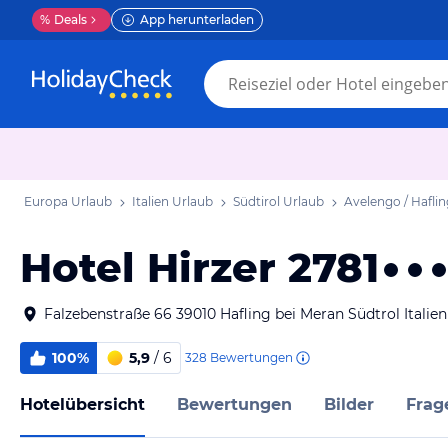
%
Deals
App herunterladen
Europa Urlaub
Italien Urlaub
Südtirol Urlaub
Avelengo / Hafli
Hotel Hirzer 2781
Falzebenstraße 66 39010 Hafling bei Meran Südtrol Italien
100%
5,9
/ 6
328
Bewertungen
Hotelübersicht
Bewertungen
Bilder
Frag