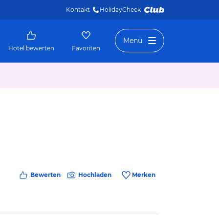
Kontakt
HolidayCheck 
Menü
Hotel bewerten
Favoriten
Bewerten
Hochladen
Merken