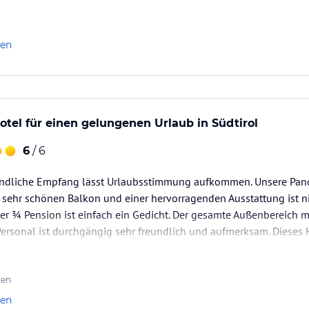
sondere die Balance zwischen traditionellem Charme und modern
Personal besticht durch seine Aufmerksamkeit und Herzlichkeit oh
len
geschild kulinarischer Art ist die hervorragende…
tel für einen gelungenen Urlaub in Südtirol
6
/ 6
undliche Empfang lässt Urlaubsstimmung aufkommen. Unsere Pano
 sehr schönen Balkon und einer hervorragenden Ausstattung ist n
r ¾ Pension ist einfach ein Gedicht. Der gesamte Außenbereich m
rsonal ist durchgängig sehr freundlich und aufmerksam. Dieses H
rlaub in Südtirol.
ten
len