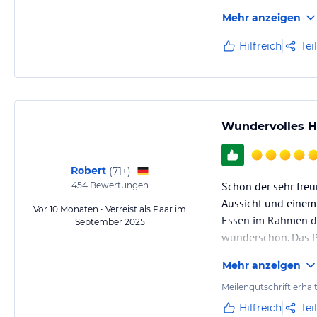
Gelungen ist insbe
Mehr anzeigen
Ebene. Das Service 
Hilfreich
Tei
Ein weiteres Aushän
Wundervolles Ho
Robert
(
71+
)
Schon der sehr fre
454
Bewertungen
Aussicht und einem
Vor 10 Monaten • Verreist als Paar im
Essen im Rahmen de
September 2025
wunderschön. Das Pe
einen wunderbaren U
Mehr anzeigen
Meilengutschrift erhal
Hilfreich
Tei