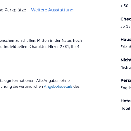
< 50
se Parkplätze
Weitere Ausstattung
Chec
ab 15
Haus
schen zu schaffen. Mitten in der Natur, hoch
 individuellem Charakter. Hirzer 2781, Ihr 4
Erlau
Nich
Nicht
Pers
ataloginformationen. Alle Angaben ohne
uchung die verbindlichen
Angebotsdetails
des
Engli
Hote
Hotel