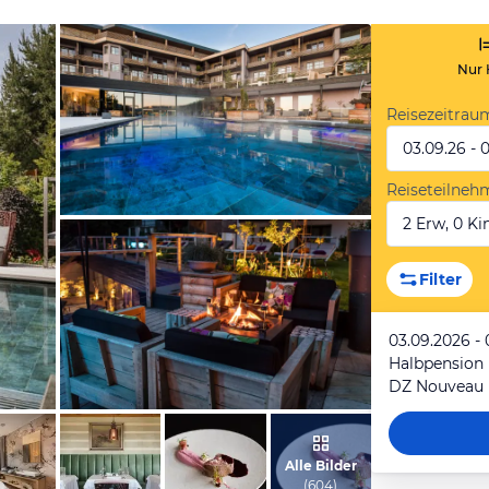
Nur 
Reisezeitrau
03.09.26 - 
Reiseteilneh
2 Erw, 0 Kin
vom Hotelier, Januar 2019
Filter
03.09.2026 -
Halbpension
DZ Nouveau 
vom Hotelier, Januar 2019
Alle Bilder
(
604
)