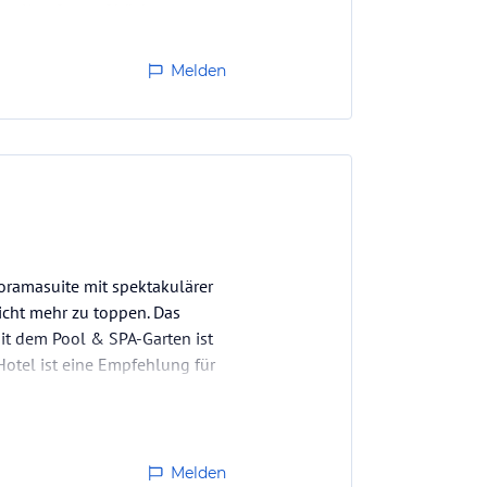
em Komfort auf höchster
ne aufdringlich zu wirken
Melden
ramasuite mit spektakulärer
icht mehr zu toppen. Das
it dem Pool & SPA-Garten ist
otel ist eine Empfehlung für
Melden