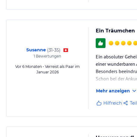
Ein Träumchen
Susanne
(
31-35
)
Ein absoluter Gehe
1
Bewertungen
einer wunderbaren 
Vor 6 Monaten • Verreist als Paar im
Besonders beeindru
Januar 2026
Schon bei der Ankun
Das Essen war ausge
Mehr anzeigen
Besonders erwähnen
Hilfreich
Tei