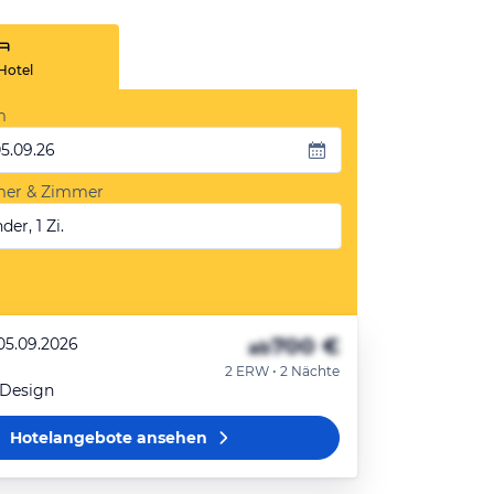
Hotel
m
05.09.26
mer & Zimmer
der, 1 Zi.
700 €
 05.09.2026
ab
2 ERW • 2 Nächte
Design
Hotelangebote
ansehen