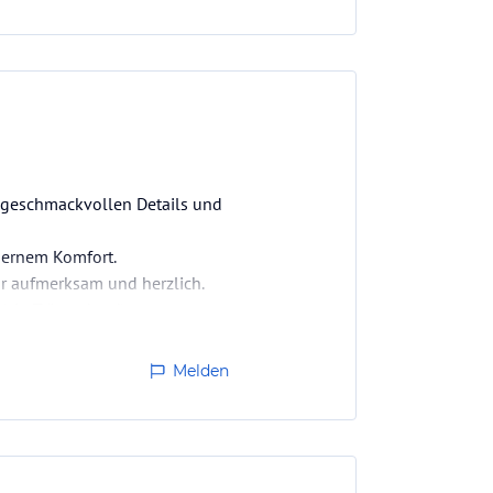
t geschmackvollen Details und
dernem Komfort.
hr aufmerksam und herzlich.
(ein Träumchen!).
Melden