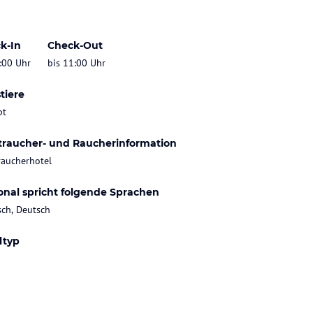
k-In
Check-Out
:00 Uhr
bis 11:00 Uhr
tiere
bt
traucher- und Raucherinformation
raucherhotel
onal spricht folgende Sprachen
sch, Deutsch
ltyp