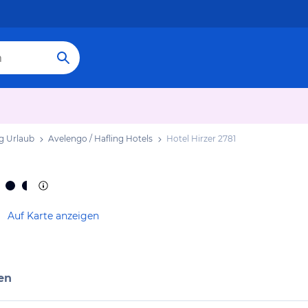
ng Urlaub
Avelengo / Hafling Hotels
Hotel Hirzer 2781
Auf Karte anzeigen
en