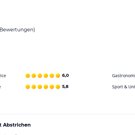
Bewertungen)
ice
6,0
Gastronom
e
5,8
Sport & Un
t Abstrichen