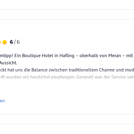
6
/ 6
imtipp! Ein Boutique Hotel in Hafling – oberhalb von Meran – mi
Aussicht.
ckt hat uns die Balance zwischen traditionellem Charme und mo
ft wurden wir herzlichst empfangen. Generell war der Service se
zeichnet – das Dessertbuffet absolut ein kulinarisches Highlight 
swert ist auch die Gastgeberfamilie Mair, die rund…
len