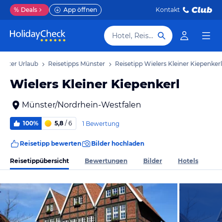
%
Deals
App öffnen
Kontakt
Hotel, Reiseziel
nster Urlaub
Reisetipps Münster
Reisetipp Wielers Kleiner Kiepenkerl
Wielers Kleiner Kiepenkerl
Münster/Nordrhein-Westfalen
100%
5,8
/ 6
1 Bewertung
Reisetipp bewerten
Bilder hochladen
Reisetippübersicht
Bewertungen
Bilder
Hotels