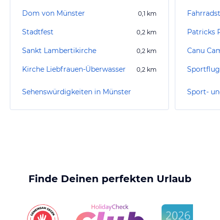
Dom von Münster
Fahrrads
0,1
km
Stadtfest
Patricks 
0,2
km
Sankt Lambertikirche
Canu Ca
0,2
km
Kirche Liebfrauen-Überwasser
Sportflug
0,2
km
Sehenswürdigkeiten in Münster
Finde Deinen perfekten Urlaub