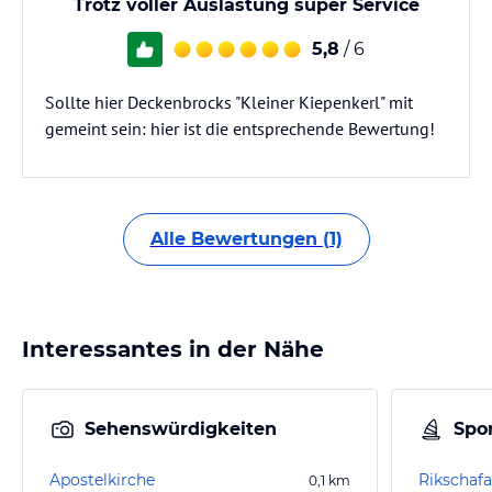
Trotz voller Auslastung super Service
5,8
/ 6
Sollte hier Deckenbrocks "Kleiner Kiepenkerl" mit
gemeint sein: hier ist die entsprechende Bewertung!
Alle Bewertungen (1)
Interessantes in der Nähe
Sehenswürdigkeiten
Spor
Apostelkirche
0,1
km