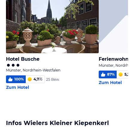
Hotel Busche
Ferienwohnu
Münster, Nordrhein
Münster, Nordrhein-Westfalen
87
%
5,2
/
6
100
%
4,7
/
6
25 Bew.
Zum Hotel
Zum Hotel
Infos Wielers Kleiner Kiepenkerl