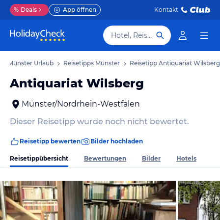
%
Deals
App öffnen
Kontakt
Hotel, Reiseziel
Münster Urlaub
Reisetipps Münster
Reisetipp Antiquariat Wilsberg
Antiquariat Wilsberg
Münster/Nordrhein-Westfalen
Dieser Reisetipp wurde noch nicht bewertet.
Reisetipp bewerten
Bilder hochladen
Reisetippübersicht
Bewertungen
Bilder
Hotels