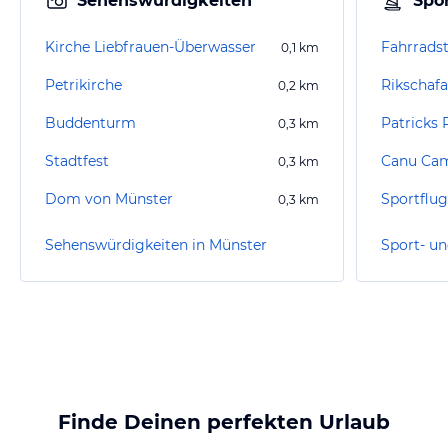
Sehenswürdigkeiten
Spor
Kirche Liebfrauen-Überwasser
Fahrrads
0,1
km
Petrikirche
0,2
km
Buddenturm
Patricks 
0,3
km
Stadtfest
Canu Ca
0,3
km
Dom von Münster
Sportflug
0,3
km
Sehenswürdigkeiten in Münster
Finde Deinen perfekten Urlaub