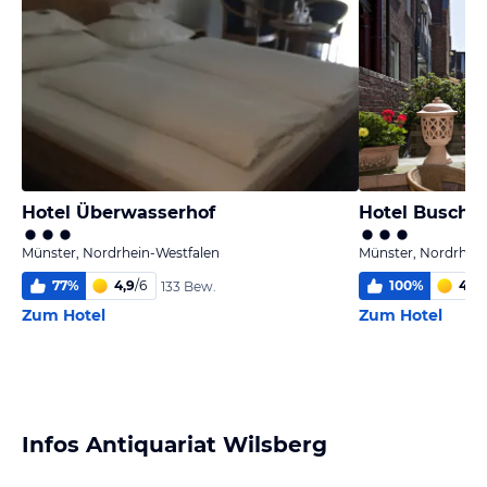
Hotel Überwasserhof
Hotel Busche
Münster, Nordrhein-Westfalen
Münster, Nordrhein
77
%
4,9
/
6
100
%
4,7
/
133 Bew.
Zum Hotel
Zum Hotel
Infos Antiquariat Wilsberg