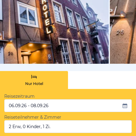
vom Hoteli
Nur Hotel
Reisezeitraum
06.09.26 - 08.09.26
Reiseteilnehmer & Zimmer
2 Erw, 0 Kinder, 1 Zi.