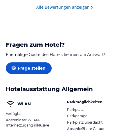
nur das Wasser für den Tee noch nicht heiß. Er hatte
Alle Bewertungen anzeigen
sich halt im Ton…
Fragen zum Hotel?
Ehemalige Gäste des Hotels kennen die Antwort!
Frage stellen
Hotelausstattung Allgemein
Parkmöglichkeiten
WLAN
Parkplatz
Verfügbar
Parkgarage
Kostenloser WLAN-
Parkplatz überdacht
Internetzugang inklusive
Abschließbare Garage