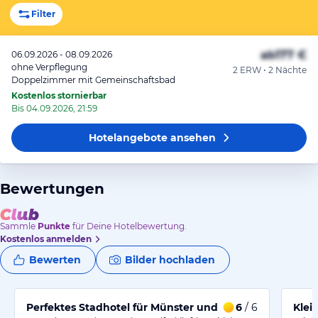
Filter
ab
177 €
06.09.2026 - 08.09.2026
ohne Verpflegung
2 ERW • 2 Nächte
Doppelzimmer mit Gemeinschaftsbad
Kostenlos stornierbar
Bis 04.09.2026, 21:59
Hotelangebote
ansehen
Bewertungen
Sammle
Punkte
für Deine Hotelbewertung.
Kostenlos anmelden
Bewerten
Bilder hochladen
Perfektes Stadhotel für Münster und Umgebung
6
/ 6
Klei