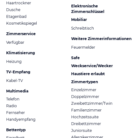
Haartrockner
Elektronische
Dusche
Zimmerschlüssel
Etagenbad
Mobiliar
Kosmetikspiegel
Schreibtisch
Zimmerservice
Weitere Zimmerinformationen
Verfügbar
Feuermelder
Klimatisierung
Safe
Heizung
Weckservice/Wecker
TV-Empfang
Haustiere erlaubt
Kabel-TV
Zimmertypen
Einzelzimmer
Multimedia
Doppelzimmer
Telefon
Zweibettzimmer/Twin
Radio
Familienzimmer
Fernseher
Hochzeitssuite
Handyempfang
Dreibettzimmer
Bettentyp
Juniorsuite
Allergikerzimmer
Einzelbett