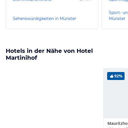
Sport- un
Sehenswürdigkeiten in Münster
Münster
Hotels in der Nähe von Hotel
Martinihof
92%