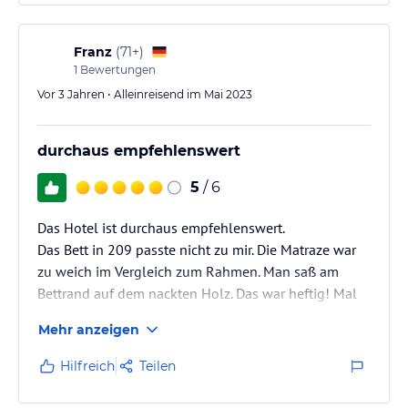
Franz
(
71+
)
1
Bewertungen
Vor 3 Jahren • Alleinreisend im Mai 2023
durchaus empfehlenswert
5
/ 6
Das Hotel ist durchaus empfehlenswert.
Das Bett in 209 passte nicht zu mir. Die Matraze war
zu weich im Vergleich zum Rahmen. Man saß am
Bettrand auf dem nackten Holz. Das war heftig! Mal
sich draufsetzen nicht empfehlenswert. Am 6. zum
Mehr anzeigen
Frühstück bekam ich einen recht schroffen Rüffel,
weil ich die Samstagsregel nicht gecheckt hatte.
Hilfreich
Teilen
Dann beruhigte sich der Angestellte. Ich durfte mir
ein Brötchen machen.. Eigentlich war alles schon da,