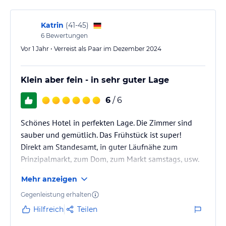
Katrin
(
41-45
)
6
Bewertungen
Vor 1 Jahr • Verreist als Paar im Dezember 2024
Klein aber fein - in sehr guter Lage
6
/ 6
Schönes Hotel in perfekten Lage. Die Zimmer sind
sauber und gemütlich. Das Frühstück ist super!
Direkt am Standesamt, in guter Läufnähe zum
Prinzipalmarkt, zum Dom, zum Markt samstags, usw.
Perfekt für Wochenendtrips, für Weihnachtsmarkt-
Mehr anzeigen
Besuche oder für Hochzeitsgäste.
Gute Restaurants, Bars in direkter Nachbarschaft.
Gegenleistung erhalten
Gutes Preis Leistung Verhältnis!
Hilfreich
Teilen