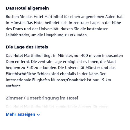
Das Hotel allgemein
Buchen Sie das Hotel Martinihof für einen angenehmen Aufenthalt
in Münster. Das Hotel befindet sich in zentraler Lage, in der Nähe
des Doms und der Universität. Nutzen Sie die kostenlosen
Leihfahrräder, um die Umgebung zu erkunden.
Die Lage des Hotels
Das Hotel Martinihof liegt in Münster, nur 400 m vom imposanten
Dom entfernt. Die zentrale Lage ermöglicht es Ihnen, die Stadt
bequem zu Fuß zu erkunden. Die Universität Münster und das
Fürstbischöfliche Schloss sind ebenfalls in der Nähe. Der
internationale Flughafen Münster/Osnabrück ist nur 19 km
entfernt.
Zimmer / Unterbringung im Hotel
Das Hotel Martinihof bietet komfortable Zimmer für einen
erholsamen Aufenthalt. Die Zimmer sind geschmackvoll
Mehr anzeigen
eingerichtet und bieten Ihnen alles, was Sie für einen
angenehmen Aufenthalt benötigen. Kostenloses WLAN ist