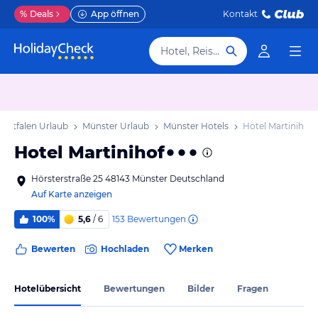
%
Deals
App öffnen
Kontakt
Hotel, Reiseziel
estfalen Urlaub
Münster Urlaub
Münster Hotels
Hotel Martinihof
Hotel Martinihof
Hörsterstraße 25 48143 Münster Deutschland
Auf Karte anzeigen
153
Bewertungen
100%
5,6
/ 6
Bewerten
Hochladen
Merken
Hotelübersicht
Bewertungen
Bilder
Fragen