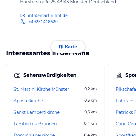
Hörsterstraße 25 48143 Münster Deutschland
info@martinihof.de
+49251418620
Karte
Interessantes in der Nähe
Sehenswürdigkeiten
Spor
St. Martini Kirche Münster
0,2
km
Apostelkirche
0,3
km
Fahrrads
Sankt Lambertikirche
0,3
km
Patricks 
Lambertus-Brunnen
0,4
km
Canu Ca
Dominikanerkirche
0,4
km
Sportflug