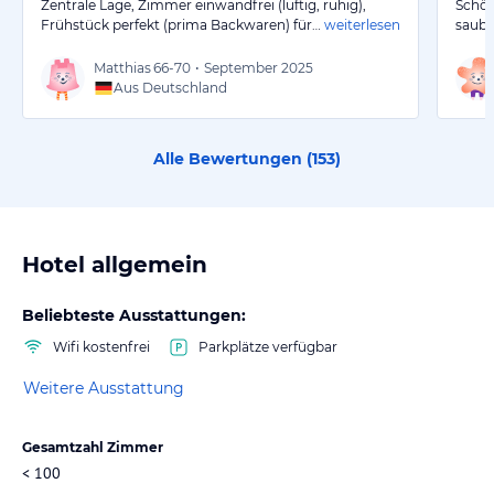
Zentrale Lage, Zimmer einwandfrei (luftig, ruhig),
Schön
Frühstück perfekt (prima Backwaren) für…
weiterlesen
saube
Matthias
66-70
•
September 2025
Aus Deutschland
Alle Bewertungen (
153
)
Hotel allgemein
Beliebteste Ausstattungen:
Wifi kostenfrei
Parkplätze verfügbar
Weitere Ausstattung
Gesamtzahl Zimmer
< 100