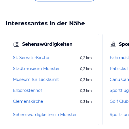
Interessantes in der Nähe
Sehenswürdigkeiten
Spor
St. Servatii-Kirche
Fahrrads
0,2
km
Stadtmuseum Münster
Patricks 
0,2
km
Museum für Lackkunst
Canu Ca
0,2
km
Erbdrostenhof
Sportflug
0,3
km
Clemenskirche
Golf Club
0,3
km
Sehenswürdigkeiten in Münster