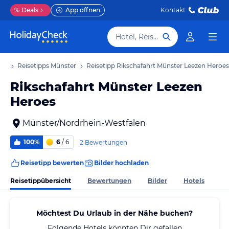
%
Deals
App öffnen
Kontakt
Hotel, Reiseziel
aub
Reisetipps Münster
Reisetipp Rikschafahrt Münster Leezen Heroes
Rikschafahrt Münster Leezen
Heroes
Münster/Nordrhein-Westfalen
100%
6
/ 6
2 Bewertungen
Reisetipp bewerten
Bilder hochladen
Reisetippübersicht
Bewertungen
Bilder
Hotels
Möchtest Du Urlaub in der Nähe buchen?
Folgende Hotels könnten Dir gefallen