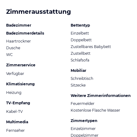
Zimmerausstattung
Badezimmer
Bettentyp
Badezimmerdetails
Einzelbett
Doppelbett
Haartrockner
Zustellbares Babybett
Dusche
Zustellbett
WC
Schlafsofa
Zimmerservice
Mobiliar
Verfügbar
Schreibtisch
Klimatisierung
Sitzecke
Heizung
Weitere Zimmerinformationen
TV-Empfang
Feuermelder
Kostenlose Flasche Wasser
Kabel-TV
Zimmertypen
Multimedia
Einzelzimmer
Fernseher
Doppelzimmer