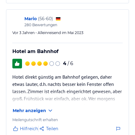
einem Schreibtisch, einem Stuhl, einem Sessel, einem
kleinen Tischchen, einem Kühlschrank und einem
Fernseher.
Mario
(
56-60
)
280
Bewertungen
Das Badezimmer verfügte über eine…
Vor 3 Jahren • Alleinreisend im Mai 2023
Hotel am Bahnhof
4
/ 6
Hotel direkt günstig am Bahnhof gelegen, daher
etwas lauter, d.h. nachts besser kein Fenster offen
lassen. Zimmer ist einfach eingerichtet gewesen, aber
groß. Frühstück war einfach, aber ok. Wer morgens
zeitig zum Zug muss, ist im Marco Polo gut
Mehr anzeigen
aufgehoben
Meilengutschrift erhalten
Hilfreich
Teilen