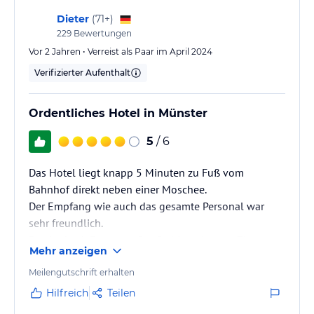
Dieter
(
71+
)
229
Bewertungen
Vor 2 Jahren • Verreist als Paar im April 2024
Verifizierter Aufenthalt
Ordentliches Hotel in Münster
5
/ 6
Das Hotel liegt knapp 5 Minuten zu Fuß vom
Bahnhof direkt neben einer Moschee.
Der Empfang wie auch das gesamte Personal war
sehr freundlich.
Das in der 1. Etage zur Straße hin gelegene Zimmer
Mehr anzeigen
war recht laut, so dass man nicht unbedingt bei
geöffnetem Fenster schlafen konnte.
Meilengutschrift erhalten
Das sehr geräumige Doppelzimmer war ausgestattet
Hilfreich
Teilen
mit einem Doppelbett mit 2 getrennten Matratzen,