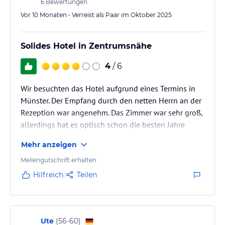
6
Bewertungen
Unsere Mitarbeitenden geben Ihnen gerne Informationen über
Sehenswürdigkeiten, Lieblingsrestaurants und Insidertipps. Sie
Vor 10 Monaten • Verreist als Paar im Oktober 2025
möchten ein Leihfahrrad buchen oder eine Stadtführung - unser
Empfangsteam ist Ihnen gerne behilflich.
Solides Hotel in Zentrumsnähe
Hinweis:
Allgemeine und unverbindliche
4
/ 6
Hoteliers-/Veranstalter-/Kataloginformationen. Alle Angaben
ohne Gewähr und ohne Prüfung durch HolidayCheck. Bitte
lies vor der Buchung die verbindlichen
Wir besuchten das Hotel aufgrund eines Termins in
Angebotsdetails
des
jeweiligen Veranstalters.
Münster. Der Empfang durch den netten Herrn an der
Rezeption war angenehm. Das Zimmer war sehr groß,
allerdings hat es optisch schon die besten Jahre
hinter sich. Die Dusche bzw. die Schienen der
Mehr anzeigen
Duschwand waren sehr dreckig, hier muss dringend
nachgebessert werden. Auch stimmt für mich das
Meilengutschrift erhalten
Preis-Leistungsverhältnis leider nicht, was allerdings
Hilfreich
Teilen
der großen Veranstaltung in Münster an diesem Tag
geschuldet sein kann.
Ute
(
56-60
)