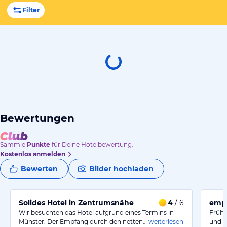
Filter
Bewertungen
Sammle
Punkte
für Deine Hotelbewertung.
Kostenlos anmelden
Bewerten
Bilder hochladen
Solides Hotel in Zentrumsnähe
4
/ 6
empf
Wir besuchten das Hotel aufgrund eines Termins in
Frühs
Münster. Der Empfang durch den netten…
weiterlesen
und s