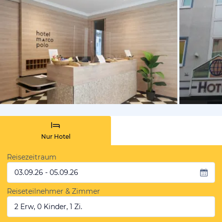
vom Hotelie
Nur Hotel
Reisezeitraum
03.09.26 - 05.09.26
Reiseteilnehmer & Zimmer
2 Erw, 0 Kinder, 1 Zi.