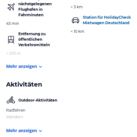
nächstgelegenen
< 3 km
Flughafen in
Fahrminuten
Station für HolidayCheck
Mietwagen Deutschland
45 min
< 10 km
Entfernung zu
öffentlichen
Verkehrsmitteln
< 200 m
Mehr anzeigen
Aktivitäten
Outdoor-Aktivitäten
Radfahren
Wandern
Mehr anzeigen