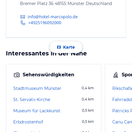
Bremer Platz 36 48155 Münster Deutschland
info@hotel-marcopolo.de
+4925196092000
Karte
Interessantes in der Nähe
Sehenswürdigkeiten
Spor
Stadtmuseum Münster
0,4
km
St. Servatii-Kirche
0,4
km
Fahrrads
Museum für Lackkunst
0,5
km
Patricks 
Erbdrostenhof
0,5
km
Canu Ca