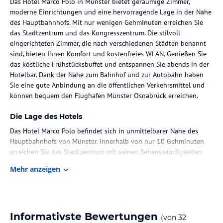
Das Hotel Marco Polo in Münster bietet geräumige Zimmer,
moderne Einrichtungen und eine hervorragende Lage in der Nähe
des Hauptbahnhofs. Mit nur wenigen Gehminuten erreichen Sie
das Stadtzentrum und das Kongresszentrum. Die stilvoll
eingerichteten Zimmer, die nach verschiedenen Städten benannt
sind, bieten Ihnen Komfort und kostenfreies WLAN. Genießen Sie
das köstliche Frühstücksbuffet und entspannen Sie abends in der
Hotelbar. Dank der Nähe zum Bahnhof und zur Autobahn haben
Sie eine gute Anbindung an die öffentlichen Verkehrsmittel und
können bequem den Flughafen Münster Osnabrück erreichen.
Die Lage des Hotels
Das Hotel Marco Polo befindet sich in unmittelbarer Nähe des
Hauptbahnhofs von Münster. Innerhalb von nur 10 Gehminuten
erreichen Sie das Stadtzentrum mit seinen Sehenswürdigkeiten
oder das Kongresszentrum. Die Lage des Hotels ermöglicht es
Mehr anzeigen
Ihnen, die öffentlichen Verkehrsmittel bequem zu nutzen und die
Umgebung zu erkunden. Der Flughafen Münster Osnabrück ist nur
eine 30-minütige Busfahrt entfernt.
Zimmer / Unterbringung im Hotel
Informativste Bewertungen
(von
32