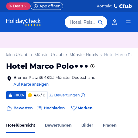
%
Deals
App öffnen
Kontakt
Hotel, Reiseziel
estfalen Urlaub
Münster Urlaub
Münster Hotels
Hotel Marco Polo
Hotel Marco Polo
Bremer Platz 36 48155 Münster Deutschland
Auf Karte anzeigen
32
Bewertungen
100%
4,6
/ 6
Bewerten
Hochladen
Merken
Hotelübersicht
Bewertungen
Bilder
Fragen