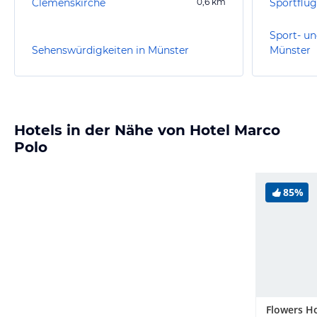
Clemenskirche
0,6
km
Sportflug
Sport- un
Sehenswürdigkeiten in Münster
Münster
Hotels in der Nähe von Hotel Marco
Polo
85%
Flowers H