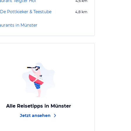
aurant Telgter Hof
4,6
km
 De Pottkieker & Teestube
4,8
km
aurants in Münster
Alle Reisetipps in Münster
Jetzt ansehen