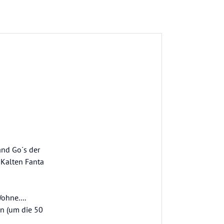
and Go´s der
 Kalten Fanta
hne....
en (um die 50