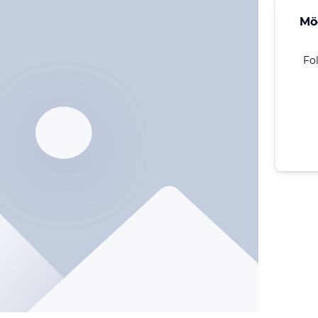
Mö
Fo