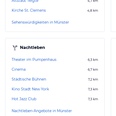
Altstadt Telgte
4,7
km
Kirche St. Clemens
4,8
km
Sehenswürdigkeiten in Münster
Nachtleben
Theater im Pumpenhaus
6,3
km
Cinema
6,7
km
Städtische Bühnen
7,2
km
Kino Stadt New York
7,3
km
Hot Jazz Club
7,3
km
Nachtleben-Angebote in Münster