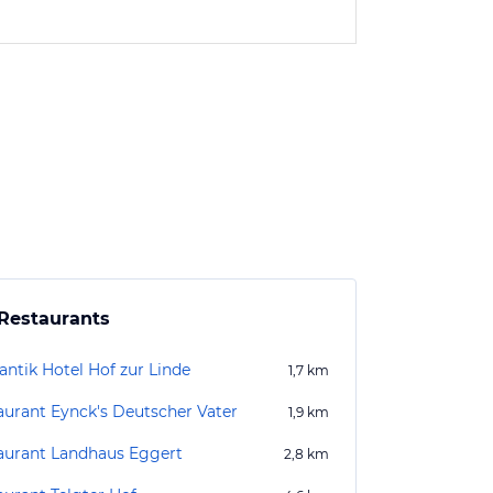
Restaurants
ntik Hotel Hof zur Linde
1,7
km
aurant Eynck's Deutscher Vater
1,9
km
aurant Landhaus Eggert
2,8
km