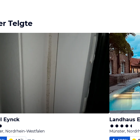
r Telgte
l Eynck
Landhaus E
r, Nordrhein-Westfalen
Münster, Nordrh