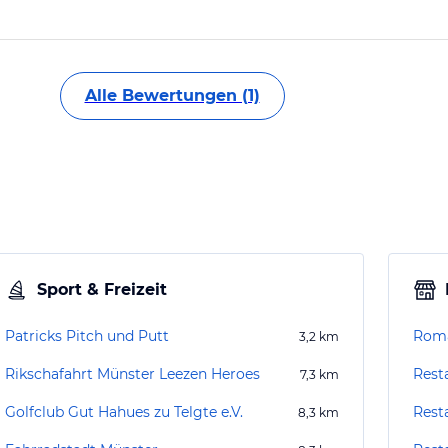
Alle Bewertungen (1)
Sport & Freizeit
Patricks Pitch und Putt
Roma
3,2
km
Rikschafahrt Münster Leezen Heroes
Rest
7,3
km
Golfclub Gut Hahues zu Telgte e.V.
Rest
8,3
km