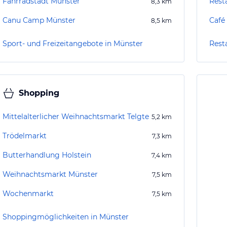
Fahrradstadt Münster
Rest
8,3
km
Canu Camp Münster
Café
8,5
km
Sport- und Freizeitangebote in Münster
Rest
Shopping
Mittelalterlicher Weihnachtsmarkt Telgte
5,2
km
Trödelmarkt
7,3
km
Butterhandlung Holstein
7,4
km
Weihnachtsmarkt Münster
7,5
km
Wochenmarkt
7,5
km
Shoppingmöglichkeiten in Münster