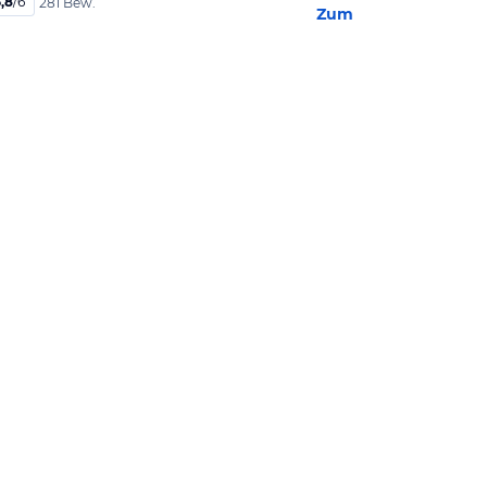
,8
/
6
281 Bew.
Zum Hotel