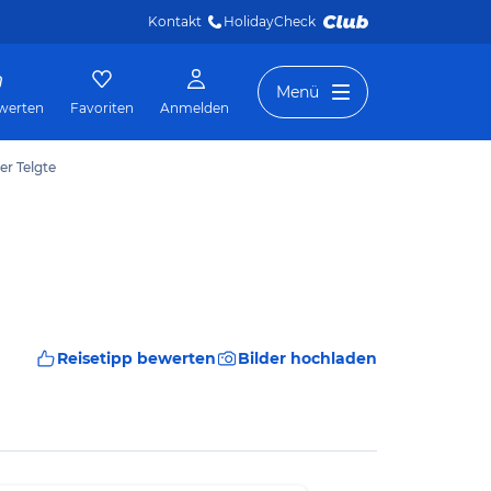
Kontakt
HolidayCheck 
Menü
werten
Favoriten
Anmelden
er Telgte
Reisetipp bewerten
Bilder hochladen