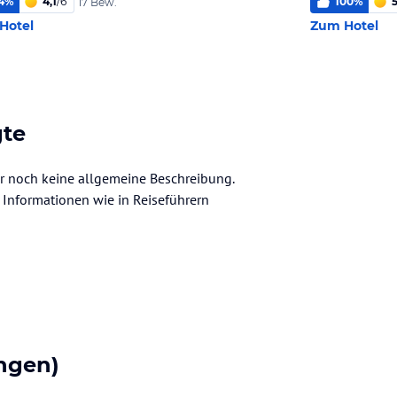
4
%
4,1
/
6
100
%
5
17 Bew.
Hotel
Zum Hotel
gte
der noch keine allgemeine Beschreibung.
ve Informationen wie in Reiseführern
ngen)