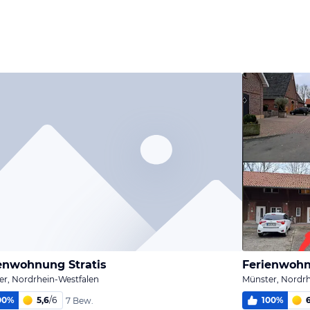
enwohnung Stratis
Ferienwoh
r, Nordrhein-Westfalen
Münster, Nordrh
00
%
5,6
/
6
100
%
7 Bew.