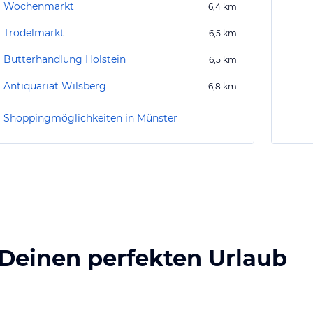
Wochenmarkt
6,4
km
Trödelmarkt
6,5
km
Butterhandlung Holstein
6,5
km
Antiquariat Wilsberg
6,8
km
Shoppingmöglichkeiten in Münster
 Deinen perfekten Urlaub