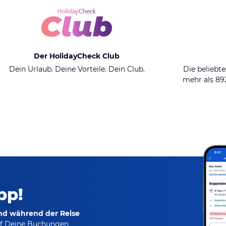
Der HolidayCheck Club
Dein Urlaub. Deine Vorteile. Dein Club.
Die beliebte
mehr als 8
pp!
und während der Reise
f Deine Buchungen