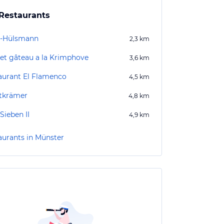
Restaurants
r-Hülsmann
2,3
km
 et gâteau a la Krimphove
3,6
km
aurant El Flamenco
4,5
km
tkrämer
4,8
km
Sieben II
4,9
km
aurants in Münster