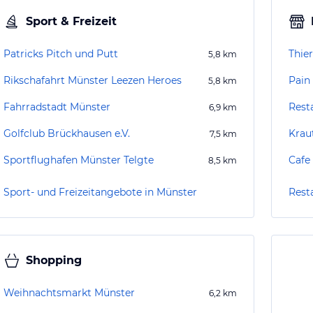
Sport & Freizeit
Patricks Pitch und Putt
Thie
5,8
km
Rikschafahrt Münster Leezen Heroes
Pain
5,8
km
Fahrradstadt Münster
Rest
6,9
km
Golfclub Brückhausen e.V.
Krau
7,5
km
Sportflughafen Münster Telgte
Cafe 
8,5
km
Sport- und Freizeitangebote in Münster
Rest
Shopping
Weihnachtsmarkt Münster
6,2
km