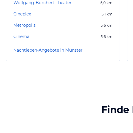
Wolfgang-Borchert-Theater
5,0
km
Cineplex
5,1
km
Metropolis
5,6
km
Cinema
5,6
km
Nachtleben-Angebote in Münster
Finde