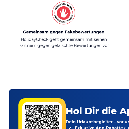
Gemeinsam gegen Fakebewertungen
HolidayCheck geht gemeinsam mit seinen
Partnern gegen gefälschte Bewertungen vor
Hol Dir die A
Dein Urlaubsbegleiter – vor 
Exklusive App-Rabatte
au