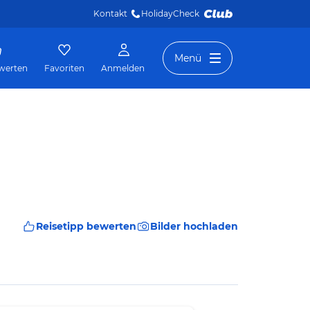
Kontakt
HolidayCheck 
Menü
werten
Favoriten
Anmelden
Reisetipp bewerten
Bilder hochladen