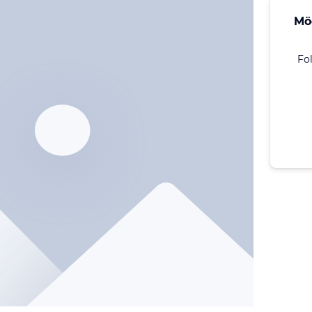
Mö
Fo