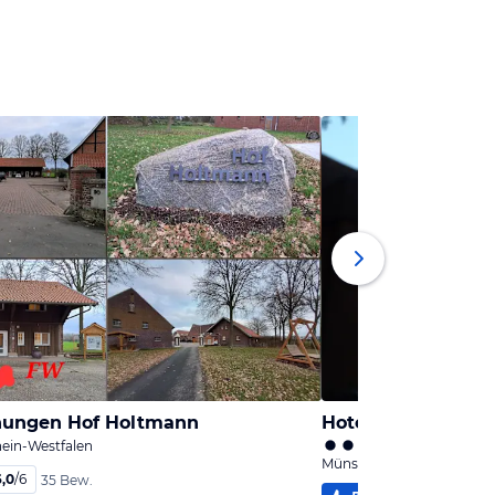
nungen Hof Holtmann
Hotel Münnich
ein-Westfalen
Münster, Nordrhein-Westf
6,0
/
6
35 Bew.