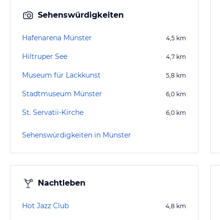
Sehenswürdigkeiten
Hafenarena Münster
4,5
km
Hiltruper See
4,7
km
Museum für Lackkunst
5,8
km
Stadtmuseum Münster
6,0
km
St. Servatii-Kirche
6,0
km
Sehenswürdigkeiten in Münster
Nachtleben
Hot Jazz Club
4,8
km