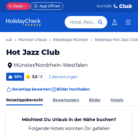
%
Deals
App öffnen
Kontakt
Hotel, Reiseziel
Urlaub
Münster Urlaub
Reisetipps Münster
Reisetipp Hot Jazz Club
Hot Jazz Club
Münster/Nordrhein-Westfalen
50%
3,5
/ 6
2 Bewertungen
Reisetipp bewerten
Bilder hochladen
Reisetippübersicht
Bewertungen
Bilder
Hotels
Möchtest Du Urlaub in der Nähe buchen?
Folgende Hotels könnten Dir gefallen