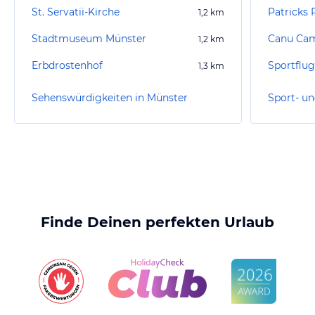
St. Servatii-Kirche
Patricks 
1,2
km
Stadtmuseum Münster
Canu Ca
1,2
km
Erbdrostenhof
Sportflug
1,3
km
Sehenswürdigkeiten in Münster
Finde Deinen perfekten Urlaub