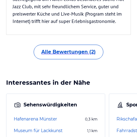
Jazz Club, mit sehr freundlichem Service, guter und
preiswerter Küche und Live-Musik (Program steht im
Internet) trifft hier auf super Erlebnisgastronomie.
Alle Bewertungen (2)
Interessantes in der Nähe
Sehenswürdigkeiten
Spor
Hafenarena Münster
0,3
km
Museum für Lackkunst
Fahrrads
1,1
km