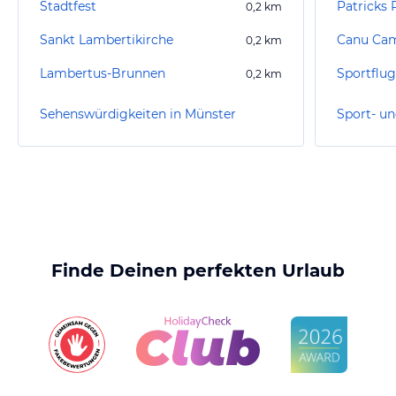
Stadtfest
Patricks 
0,2
km
Sankt Lambertikirche
Canu Ca
0,2
km
Lambertus-Brunnen
Sportflug
0,2
km
Sehenswürdigkeiten in Münster
Finde Deinen perfekten Urlaub