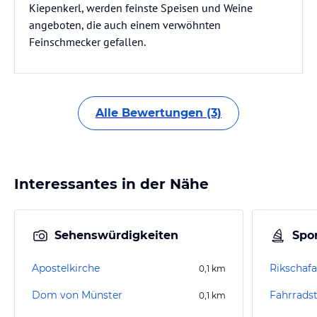
Kiepenkerl, werden feinste Speisen und Weine
angeboten, die auch einem verwöhnten
Feinschmecker gefallen.
Alle Bewertungen (3)
Interessantes in der Nähe
Sehenswürdigkeiten
Spor
Apostelkirche
0,1
km
Dom von Münster
Fahrrads
0,1
km