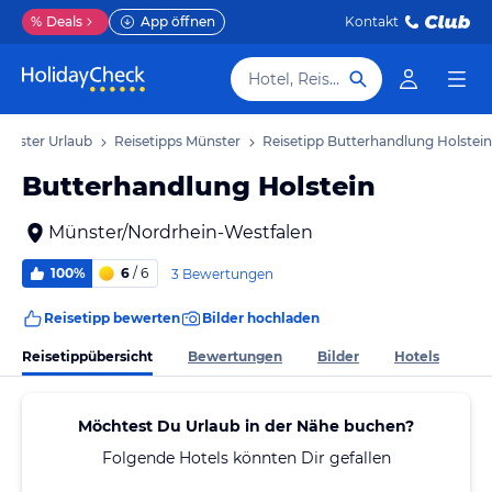
%
Deals
App öffnen
Kontakt
Hotel, Reiseziel
ünster Urlaub
Reisetipps Münster
Reisetipp Butterhandlung Holstein
Butterhandlung Holstein
Münster/Nordrhein-Westfalen
100%
6
/ 6
3 Bewertungen
Reisetipp bewerten
Bilder hochladen
Reisetippübersicht
Bewertungen
Bilder
Hotels
Möchtest Du Urlaub in der Nähe buchen?
Folgende Hotels könnten Dir gefallen