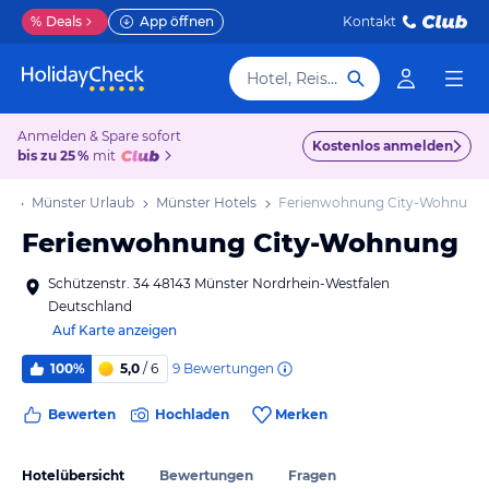
%
Deals
App öffnen
Kontakt
Hotel, Reiseziel
Anmelden & Spare sofort
Kostenlos anmelden
bis zu 25 %
mit
ub
Münster Urlaub
Münster Hotels
Ferienwohnung City-Wohnung
Ferienwohnung City-Wohnung
Schützenstr. 34 48143 Münster Nordrhein-Westfalen
Deutschland
Auf Karte anzeigen
9
Bewertungen
100%
5,0
/ 6
Bewerten
Hochladen
Merken
Hotelübersicht
Bewertungen
Fragen