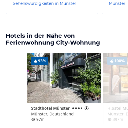
Sehenswürdigkeiten in Münster
Münster
Hotels in der Nähe von
Ferienwohnung City-Wohnung
93%
100%
Stadthotel Münster
H.ostel M
Münster, Deutschland
Münster, 
97m
397m