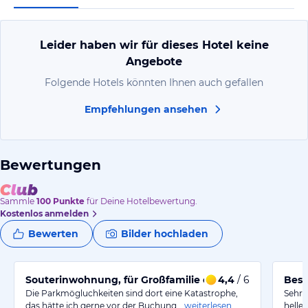
Leider haben wir für dieses Hotel keine
Angebote
Folgende Hotels könnten Ihnen auch gefallen
Empfehlungen ansehen
Bewertungen
Sammle
100
Punkte
für Deine Hotelbewertung.
Kostenlos anmelden
Bewerten
Bilder hochladen
Souterinwohnung, für Großfamilie ohne Asthma
4,4
/ 6
Best
Die Parkmögluchkeiten sind dort eine Katastrophe,
Sehr 
das hätte ich gerne vor der Buchung…
weiterlesen
helle