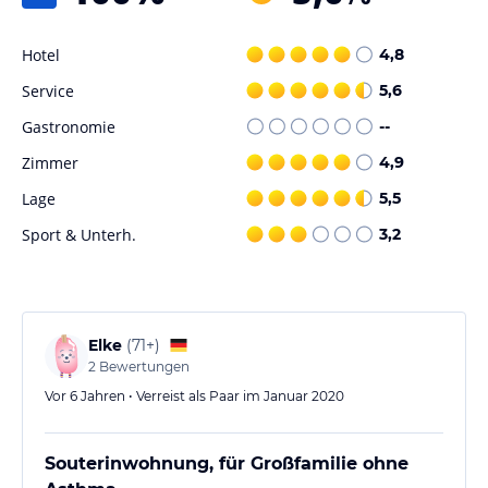
Hotel
4,8
Service
5,6
Gastronomie
--
Zimmer
4,9
Lage
5,5
Sport & Unterh.
3,2
Elke
(
71+
)
2
Bewertungen
Vor 6 Jahren • Verreist als Paar im Januar 2020
Souterinwohnung, für Großfamilie ohne