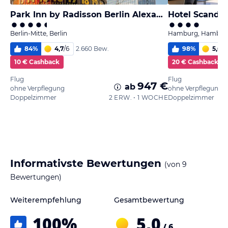
Park Inn by Radisson Berlin Alexanderplatz
Hotel Scandi
Berlin-Mitte, Berlin
Hamburg, Hambur
84
%
4,7
/
6
98
%
5,6
/
6
2.660 Bew.
10 € Cashback
20 € Cashback
Flug
Flug
947 €
ab
ohne Verpflegung
ohne Verpflegung
Doppelzimmer
2 ERW. • 1 WOCHE
Doppelzimmer
Informativste Bewertungen
(von
9
Bewertungen)
Weiterempfehlung
Gesamtbewertung
100
%
5,0
/ 6