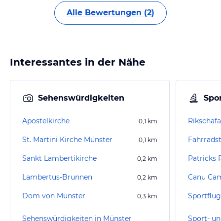
Alle Bewertungen (2)
Interessantes in der Nähe
Sehenswürdigkeiten
Spor
Apostelkirche
0,1
km
St. Martini Kirche Münster
Fahrrads
0,1
km
Sankt Lambertikirche
Patricks 
0,2
km
Lambertus-Brunnen
Canu Ca
0,2
km
Dom von Münster
Sportflug
0,3
km
Sehenswürdigkeiten in Münster