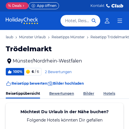
%
Deals
App öffnen
Kontakt
Hotel, Reiseziel
n Urlaub
Münster Urlaub
Reisetipps Münster
Reisetipp Trödelmarkt
Trödelmarkt
Münster/Nordrhein-Westfalen
100%
6
/ 6
2 Bewertungen
Reisetipp bewerten
Bilder hochladen
Reisetippübersicht
Bewertungen
Bilder
Hotels
Möchtest Du Urlaub in der Nähe buchen?
Folgende Hotels könnten Dir gefallen