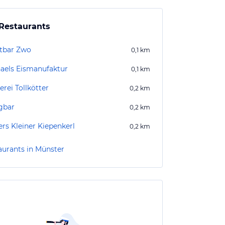
Restaurants
tbar Zwo
0,1
km
aels Eismanufaktur
0,1
km
rei Tollkötter
0,2
km
gbar
0,2
km
ers Kleiner Kiepenkerl
0,2
km
aurants in Münster