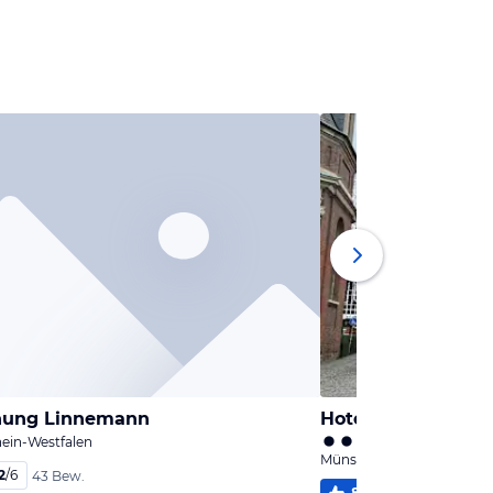
nung Linnemann
Hotel Feldmann
ein-Westfalen
Münster, Nordrhein-Westf
2
/
6
43 Bew.
83
%
5,2
/
6