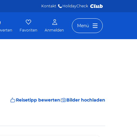
Kontakt
HolidayCheck 
Menü
werten
Favoriten
Anmelden
Reisetipp bewerten
Bilder hochladen