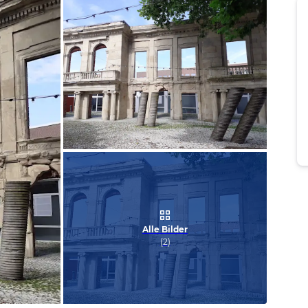
Bild melden
von Werner
Alle Bilder
(
2
)