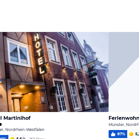
l Martinihof
Ferienwoh
Münster, Nordrh
r, Nordrhein-Westfalen
87
%
5,
00
%
5,6
/
6