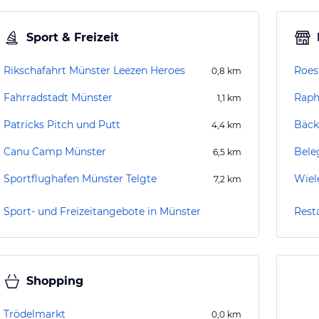
Sport & Freizeit
Rikschafahrt Münster Leezen Heroes
Roes
0,8
km
Fahrradstadt Münster
Raph
1,1
km
Patricks Pitch und Putt
Bäcke
4,4
km
Canu Camp Münster
Bele
6,5
km
Sportflughafen Münster Telgte
Wiel
7,2
km
Sport- und Freizeitangebote in Münster
Rest
Shopping
Trödelmarkt
0,0
km