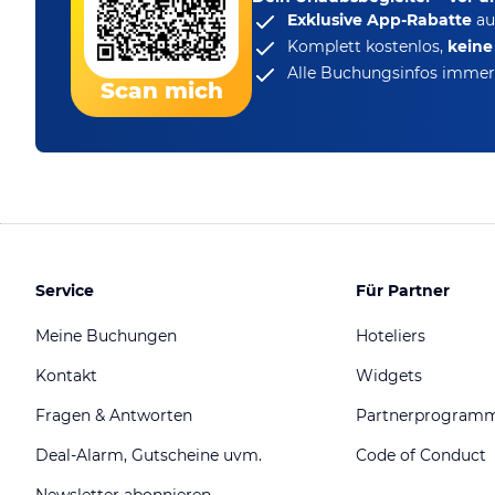
Exklusive App-Rabatte
au
Komplett kostenlos,
kein
Alle Buchungsinfos immer 
Scan mich
Service
Für Partner
Meine Buchungen
Hoteliers
Kontakt
Widgets
Fragen & Antworten
Partnerprogram
Deal-Alarm, Gutscheine uvm.
Code of Conduct