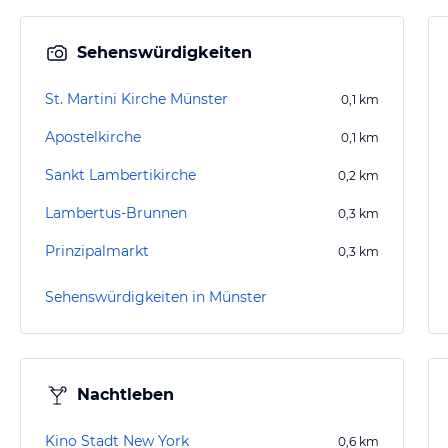
Sehenswürdigkeiten
St. Martini Kirche Münster
0,1
km
Apostelkirche
0,1
km
Sankt Lambertikirche
0,2
km
Lambertus-Brunnen
0,3
km
Prinzipalmarkt
0,3
km
Sehenswürdigkeiten in Münster
Nachtleben
Kino Stadt New York
0,6
km