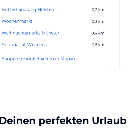
Butterhandlung Holstein
0,2
km
Wochenmarkt
0,3
km
Weihnachtsmarkt Münster
0,4
km
Antiquariat Wilsberg
0,5
km
Shoppingmöglichkeiten in Münster
 Deinen perfekten Urlaub