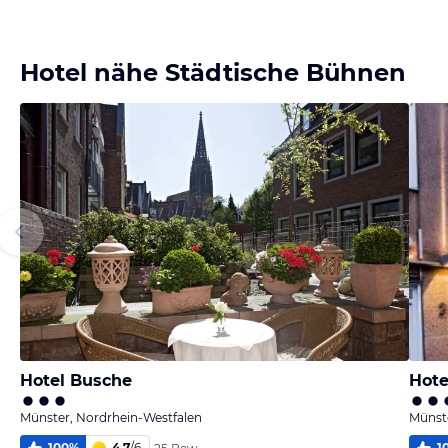
Bild melden
von Werner
Hotel nähe Städtische Bühnen
Hotel Busche
Hote
Münster, Nordrhein-Westfalen
Münste
100
%
4,7
/
6
1