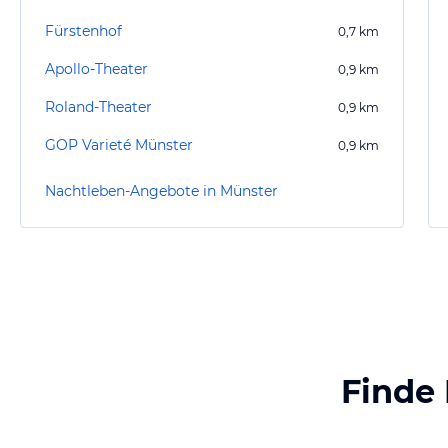
Fürstenhof
0,7
km
Apollo-Theater
0,9
km
Roland-Theater
0,9
km
GOP Varieté Münster
0,9
km
Nachtleben-Angebote in Münster
Finde