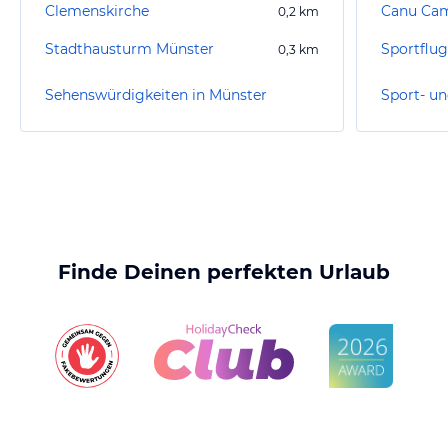
Clemenskirche
Canu Ca
0,2
km
Stadthausturm Münster
Sportflug
0,3
km
Sehenswürdigkeiten in Münster
Finde Deinen perfekten Urlaub