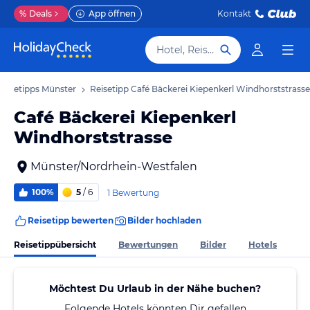
%
Deals
App öffnen
Kontakt
Hotel, Reiseziel
Reisetipps Münster
Reisetipp Café Bäckerei Kiepenkerl Windhorststrasse
Café Bäckerei Kiepenkerl
Windhorststrasse
Münster/Nordrhein-Westfalen
100%
5
/ 6
1 Bewertung
Reisetipp bewerten
Bilder hochladen
Reisetippübersicht
Bewertungen
Bilder
Hotels
Möchtest Du Urlaub in der Nähe buchen?
Folgende Hotels könnten Dir gefallen