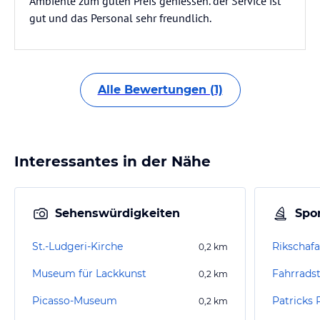
Ambiente zum guten Preis geniessen. der Service ist
gut und das Personal sehr freundlich.
Alle Bewertungen (1)
Interessantes in der Nähe
Sehenswürdigkeiten
Spor
St.-Ludgeri-Kirche
0,2
km
Museum für Lackkunst
Fahrrads
0,2
km
Picasso-Museum
Patricks 
0,2
km