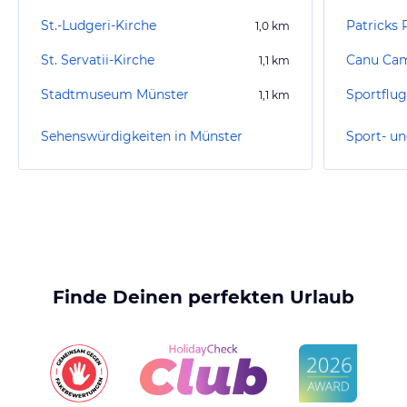
St.-Ludgeri-Kirche
Patricks 
1,0
km
St. Servatii-Kirche
Canu Ca
1,1
km
Stadtmuseum Münster
Sportflug
1,1
km
Sehenswürdigkeiten in Münster
Finde Deinen perfekten Urlaub