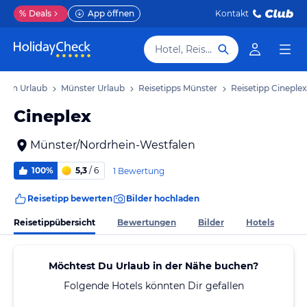
%
Deals
App öffnen
Kontakt
Hotel, Reiseziel
alen Urlaub
Münster Urlaub
Reisetipps Münster
Reisetipp Cineplex
Cineplex
Münster/Nordrhein-Westfalen
100%
5,3
/ 6
1 Bewertung
Reisetipp bewerten
Bilder hochladen
Reisetippübersicht
Bewertungen
Bilder
Hotels
Möchtest Du Urlaub in der Nähe buchen?
Folgende Hotels könnten Dir gefallen