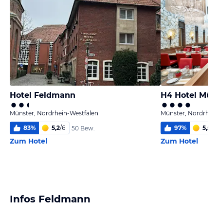
Hotel Feldmann
H4 Hotel Müns
Münster, Nordrhein-Westfalen
Münster, Nordrhein
83
%
5,2
/
6
97
%
5,5
/
6
50 Bew.
Zum Hotel
Zum Hotel
Infos Feldmann