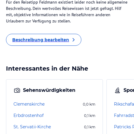
Für den Reisetipp Feldmann existiert leider noch keine allgemeine
Beschreibung. Dein wertvolles Reisewissen ist jetzt gefragt. Hilf
mit, objektive Informationen wie in Reiseführern anderen
Urlaubern zur Verfügung zu stellen.
Beschreibung bearbeiten
Interessantes in der Nähe
Sehenswürdigkeiten
Spor
Clemenskirche
0,0
km
Erbdrostenhof
Fahrrads
0,1
km
St. Servatii-Kirche
Patricks 
0,1
km