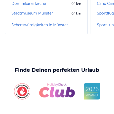
Dominikanerkirche
Canu Ca
0,1
km
Stadtmuseum Münster
Sportflug
0,1
km
Sehenswürdigkeiten in Münster
Finde Deinen perfekten Urlaub