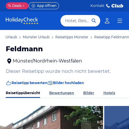
%
Deals
App öffnen
Kontakt
Hotel, Reiseziel
len Urlaub
Münster Urlaub
Reisetipps Münster
Reisetipp Feldmann
Feldmann
Münster/Nordrhein-Westfalen
Dieser Reisetipp wurde noch nicht bewertet.
Reisetipp bewerten
Bilder hochladen
Reisetippübersicht
Bewertungen
Bilder
Hotels