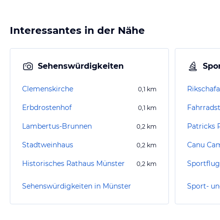
Interessantes in der Nähe
Sehenswürdigkeiten
Spor
Clemenskirche
0,1
km
Erbdrostenhof
Fahrrads
0,1
km
Lambertus-Brunnen
Patricks 
0,2
km
Stadtweinhaus
Canu Ca
0,2
km
Historisches Rathaus Münster
Sportflug
0,2
km
Sehenswürdigkeiten in Münster