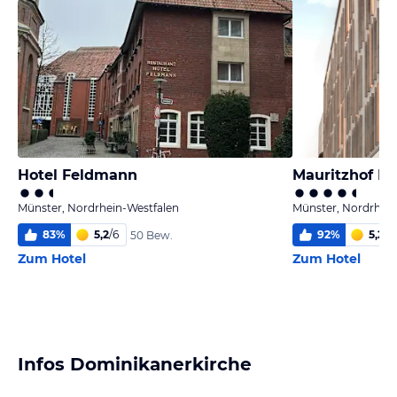
Hotel Feldmann
Mauritzhof Ho
Münster, Nordrhein-Westfalen
Münster, Nordrhein
83
%
5,2
/
6
92
%
5,2
/
6
50 Bew.
Zum Hotel
Zum Hotel
Infos Dominikanerkirche