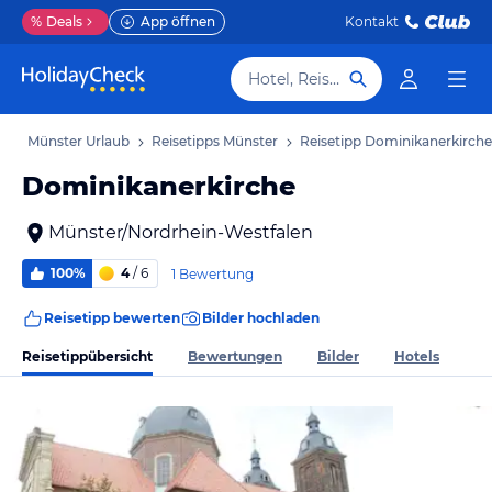
%
Deals
App öffnen
Kontakt
Hotel, Reiseziel
b
Münster Urlaub
Reisetipps Münster
Reisetipp Dominikanerkirche
Dominikanerkirche
Münster/Nordrhein-Westfalen
100%
4
/ 6
1 Bewertung
Reisetipp bewerten
Bilder hochladen
Reisetippübersicht
Bewertungen
Bilder
Hotels