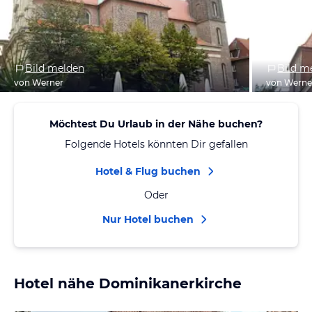
Bild melden
Bild m
von Werner
von Werne
Möchtest Du Urlaub in der Nähe buchen?
Folgende Hotels könnten Dir gefallen
Hotel & Flug buchen
Oder
Nur Hotel buchen
Hotel nähe Dominikanerkirche