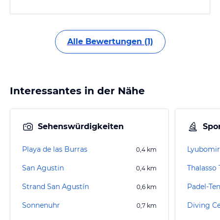
Alle Bewertungen (1)
Interessantes in der Nähe
Sehenswürdigkeiten
Spor
Playa de las Burras
Lyubomir
0,4
km
San Agustin
Thalasso 
0,4
km
Strand San Agustín
0,6
km
Sonnenuhr
0,7
km