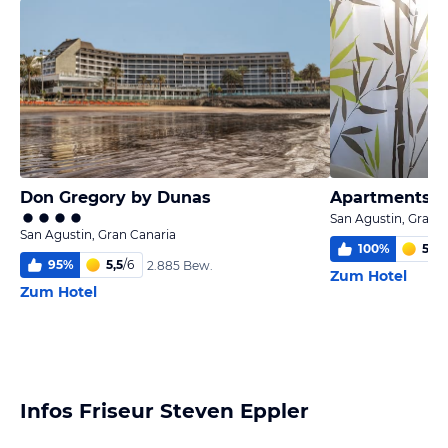
Don Gregory by Dunas
Apartments L
San Agustin, Gran 
San Agustin, Gran Canaria
100
%
5
/
6
95
%
5,5
/
6
2.885 Bew.
Zum Hotel
Zum Hotel
Infos Friseur Steven Eppler