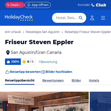
%
Deals
App öffnen
Kontakt
Hotel, Reiseziel
Agustin Urlaub
Reisetipps San Agustin
Reisetipp Friseur Steven Eppler
Friseur Steven Eppler
San Agustin/Gran Canaria
100%
6
/ 6
1 Bewertung
Reisetipp bewerten
Bilder hochladen
Reisetippübersicht
Bewertungen
Bilder
Hotels