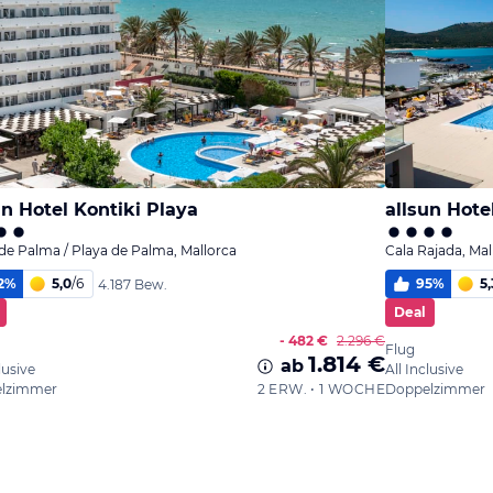
un Hotel Kontiki Playa
allsun Hote
 de Palma / Playa de Palma, Mallorca
Cala Rajada, Mal
2
%
5,0
/
6
95
%
5,
4.187 Bew.
Deal
- 482 €
2.296 €
Flug
1.814 €
ab
lusive
All Inclusive
lzimmer
2 ERW. • 1 WOCHE
Doppelzimmer