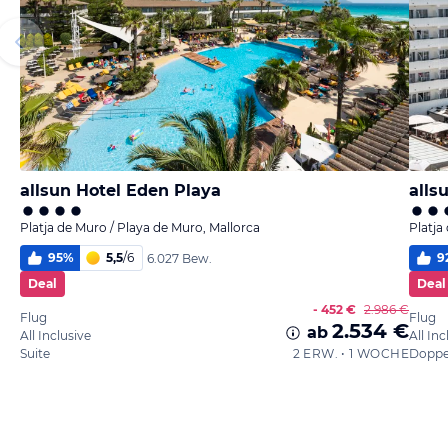
allsun Hotel Eden Playa
alls
Platja de Muro / Playa de Muro, Mallorca
Platja
95
%
5,5
/
6
9
6.027 Bew.
Deal
Deal
- 452 €
2.986 €
Flug
Flug
2.534 €
ab
All Inclusive
All Inc
Suite
2 ERW. • 1 WOCHE
Doppe