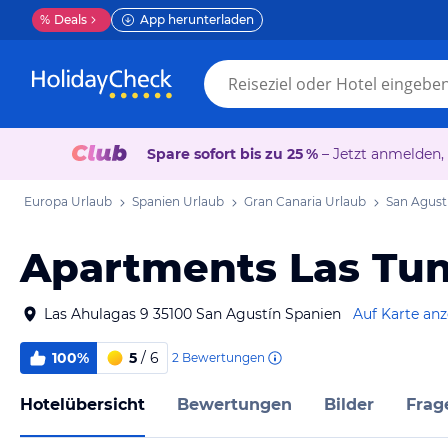
%
Deals
App herunterladen
Spare sofort bis zu 25 %
– Jetzt anmelden,
Europa Urlaub
Spanien Urlaub
Gran Canaria Urlaub
San Agust
Apartments Las Tu
Las Ahulagas 9 35100 San Agustín Spanien
Auf Karte an
100%
5
/ 6
2
Bewertungen
Hotelübersicht
Bewertungen
Bilder
Frag