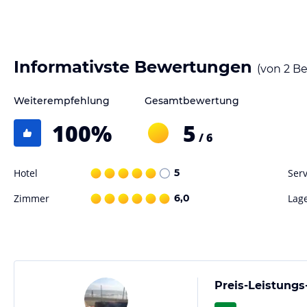
Informativste Bewertungen
(von
2
Be
Weiterempfehlung
Gesamtbewertung
100
%
5
/ 6
Hotel
5
Serv
Zimmer
6,0
Lag
Preis-Leistungs