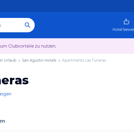
Hotel bewe
 um Clubvorteile zu nutzen.
in Urlaub
San Agustin Hotels
Apartments Las Tuneras
neras
zeigen
en