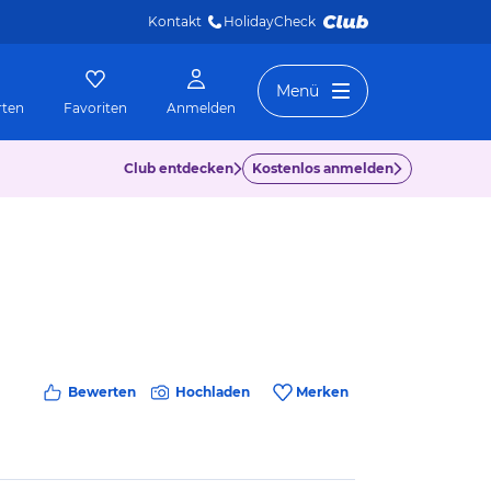
Kontakt
HolidayCheck 
Menü
rten
Favoriten
Anmelden
Club entdecken
Kostenlos anmelden
Bewerten
Hochladen
Merken