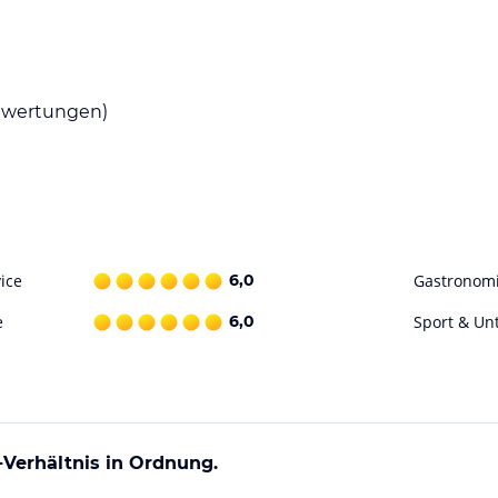
wertungen)
ice
6,0
Gastronom
e
6,0
Sport & Un
-Verhältnis in Ordnung.