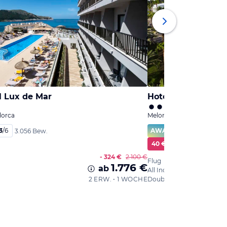
l Lux de Mar
Hotel Riu Gran Ca
lorca
Meloneras, Gran Canaria
3
/
6
AWARD
96
%
3.056 Bew.
40 € Cashback
- 324 €
2.100 €
Flug
1.776 €
ab
All Inclusive
2 ERW. • 1 WOCHE
Double Standard