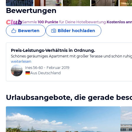
Bewertungen
Sammle
100
Punkte
für Deine Hotelbewertung.
Kostenlos an
Bewerten
Bilder hochladen
Preis-Leistungs-Verhältnis in Ordnung.
Schönes geräumiges Apartment mit großer Terasse und schön ruhig 
weiterlesen
Ines
56-60
•
Februar 2019
Aus Deutschland
Urlaubsangebote, die gerade bes