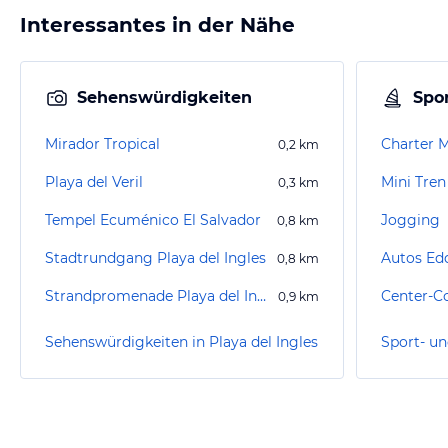
Interessantes in der Nähe
Sehenswürdigkeiten
Spor
Mirador Tropical
Charter M
0,2
km
Playa del Veril
Mini Tren
0,3
km
Tempel Ecuménico El Salvador
Jogging
0,8
km
Stadtrundgang Playa del Ingles
Autos Ed
0,8
km
Strandpromenade Playa del Inglés
0,9
km
Sehenswürdigkeiten in Playa del Ingles