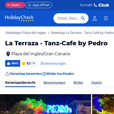
%
Deals
App öffnen
Kontakt
Hotel, Reiseziel
b
Reisetipps Playa del Ingles
Reisetipp La Terraza - Tanz-Cafe by Pedro
La Terraza - Tanz-Cafe by Pedro
Playa del Ingles/Gran Canaria
84%
5,1
/ 6
38 Bewertungen
Reisetipp bewerten
Bilder hochladen
Reisetippübersicht
Bewertungen
Bilder
Hotels