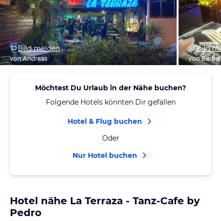
Bild melden
Bild m
von Andreas
von Bärbel
Möchtest Du Urlaub in der Nähe buchen?
Folgende Hotels könnten Dir gefallen
Hotel & Flug buchen
Oder
Nur Hotel buchen
Hotel nähe La Terraza - Tanz-Cafe by
Pedro