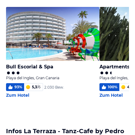
Bull Escorial & Spa
Apartments 
Playa del Ingles, Gran Canaria
Playa del Ingles, Gr
93
%
5,3
/
6
100
%
4,7
/
2.030 Bew.
Zum Hotel
Zum Hotel
Infos La Terraza - Tanz-Cafe by Pedro