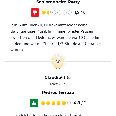
Seniorenheim-Party
1,5
/ 6
Publikum über 70, DJ bekommt leider keine
durchgängige Musik hin, immer wieder Pausen
zwischen den Liedern., es waren etwa 30 Gäste im
Laden und wir mußten ca. 1/2 Stunde auf Getränke
warten.
Claudia
61-65
März 2025
Pedros terraza
4,8
/ 6
..also ich hatte vor kurzem eine schlechte