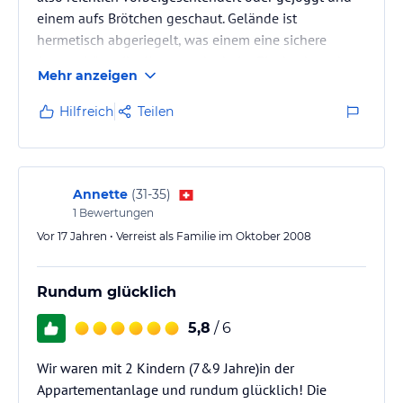
einem aufs Brötchen geschaut. Gelände ist
hermetisch abgeriegelt, was einem eine sichere
Atmosphäre gibt. Katastrophe beim Einchecken, da
Mehr anzeigen
man nicht auf die Anlage kommt. Keine Rezeption
oder Ähnliches. Die meisten Apartements sind in
Hilfreich
Teilen
Privatbesitz und werden nicht immer genutzt und es
geht eher ruhig zu. Unser Apartment war nicht hübsch
aber sauber. Einrichtung stammt wohl aus den 60er
Jahren. Es wird wenig…
Annette
(
31-35
)
1
Bewertungen
Vor 17 Jahren • Verreist als Familie im Oktober 2008
Rundum glücklich
5,8
/ 6
Wir waren mit 2 Kindern (7&9 Jahre)in der
Appartementanlage und rundum glücklich! Die