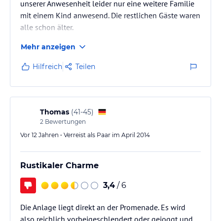
unserer Anwesenheit leider nur eine weitere Familie
mit einem Kind anwesend. Die restlichen Gäste waren
alle schon älter.
Mehr anzeigen
Die am nächsten zum Strand liegende Treppe wurde
gerade umgebaut, deswegen war der Weg zum
Hilfreich
Teilen
Strand etwas länger.
Der Check-in und Check-Out lässt sehr zu wünschen
übrig,kurze Erklärung über Schliessverhältnisse,
Thomas
(
41-45
)
keine Rückgabe des Schlüssels am Abreisetag.
2
Bewertungen
Vor 12 Jahren • Verreist als Paar im April 2014
Kleinere Reparaturarbeiten sind dringend
angebracht:
Rustikaler Charme
- Treppen beim Pool zum Teil…
3,4
/ 6
Die Anlage liegt direkt an der Promenade. Es wird
also reichlich vorbeigeschlendert oder gejoggt und