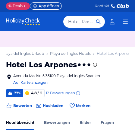
%
Deals
App öffnen
Kontakt
Hotel, Reiseziel
Playa del Ingles Urlaub
Playa del Ingles Hotels
Hotel Los Arpones
Hotel Los Arpones
Avenida Madrid 5 35100 Playa del Inglés Spanien
Auf Karte anzeigen
12
Bewertungen
77%
4,8
/ 6
Bewerten
Hochladen
Merken
Hotelübersicht
Bewertungen
Bilder
Fragen