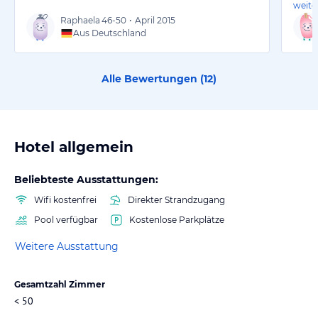
weite
Raphaela
46-50
•
April 2015
Aus Deutschland
Alle Bewertungen (
12
)
Hotel allgemein
Beliebteste Ausstattungen:
Wifi kostenfrei
Direkter Strandzugang
Pool verfügbar
Kostenlose Parkplätze
Weitere Ausstattung
Gesamtzahl Zimmer
< 50