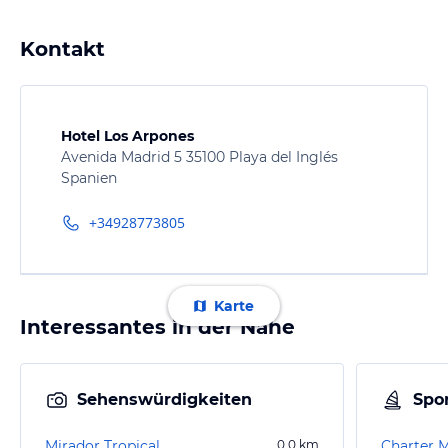
Kontakt
Hotel Los Arpones
Avenida Madrid 5 35100 Playa del Inglés
Spanien
+34928773805
Karte
Interessantes in der Nähe
Sehenswürdigkeiten
Spor
Mirador Tropical
0,0
km
Charter M