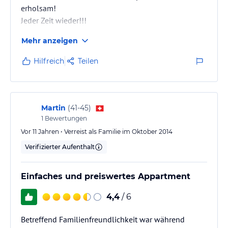
erholsam!
Jeder Zeit wieder!!!
Mehr anzeigen
Einfach erholsam. Urlaub pur !!!!!!
Hilfreich
Teilen
Martin
(
41-45
)
1
Bewertungen
Vor 11 Jahren • Verreist als Familie im Oktober 2014
Verifizierter Aufenthalt
Einfaches und preiswertes Appartment
4,4
/ 6
Betreffend Familienfreundlichkeit war während