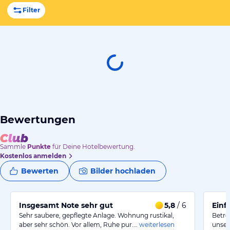
Filter
Bewertungen
Sammle
Punkte
für Deine Hotelbewertung.
Kostenlos anmelden
Bewerten
Bilder hochladen
Insgesamt Note sehr gut
5,8
/ 6
Einf
Sehr saubere, gepflegte Anlage. Wohnung rustikal,
Betre
aber sehr schön. Vor allem, Ruhe pur.…
weiterlesen
unser