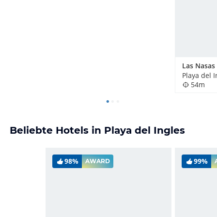
Las Nasas
Playa del 
54m
Beliebte Hotels in Playa del Ingles
98%
99%
AWARD