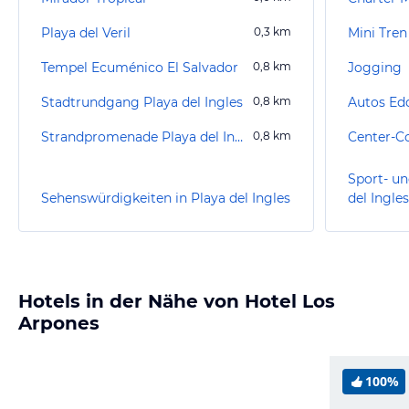
Playa del Veril
0,3
km
Mini Tren
Tempel Ecuménico El Salvador
0,8
km
Jogging
Stadtrundgang Playa del Ingles
0,8
km
Autos Ed
Strandpromenade Playa del Inglés
0,8
km
Sport- un
Sehenswürdigkeiten in Playa del Ingles
del Ingles
Hotels in der Nähe von Hotel Los
Arpones
100%