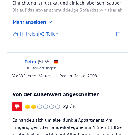
Einrichtung ist rustikal und einfach ,aber sehr sauber.
Bis auf das etwas schmuddelige Sofa (das wir aber eh
nicht gebraucht haben)alles neu angeschafft. Küche
Mehr anzeigen
gut ausgestattet. Wir waren ebenerdig und hatten
den tollen Garten zur Verfügung. Personal sehr
Hilfreich
Teilen
freundlich! Promenadenbetrieb stört gar nicht, eher
angenehm lebhaft. Schöner, sauberer Strand über
Treppe erreichbar. Keine Rezeption, deshalb muss
man sich bei An-und Abreise…
Peter
(
51-55
)
108
Bewertungen
Vor 18 Jahren • Verreist als Paar im Januar 2008
Von der Außenwelt abgeschnitten
2,1
/ 6
Es handelt sich um alte, dunkle Appartments. Am
Eingang gem. der Landeskategorie nur 1 Stern!!!!!Die
Sauberkeit war richtig gut. Allerdings ist man von der