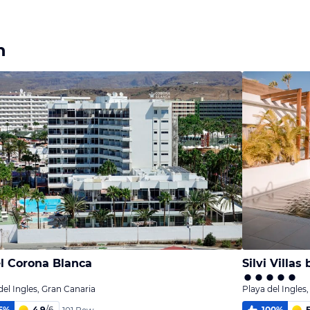
Bild
Bild
Bild
melden
melden
melden
von Rolf
von Rolf
von Rolf
h
l Corona Blanca
Silvi Villa
del Ingles, Gran Canaria
Playa del Ingles
5
%
4,9
/
6
100
%
5