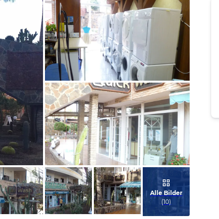
Bild melden
von Heike
Bild melden
von Heike
Alle Bilder
(
10
)