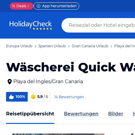
%
Deals
App herunterladen
Europa Urlaub
Spanien Urlaub
Gran Canaria Urlaub
Playa del I
Wäscherei Quick W
Playa del Ingles/Gran Canaria
100%
5,9
/ 6
14 Bewertungen
Reisetippübersicht
Bewertungen
Bilder