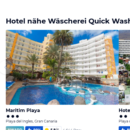
Bild
Bild
Bild
Bild
melden
melden
melden
melden
von Heike
von Heike
von Werner
von Rolf
Hotel nähe Wäscherei Quick Was
Maritim Playa
Hote
Playa del Ingles, Gran Canaria
Playa 
AWARD
99
%
5,8
/
6
8