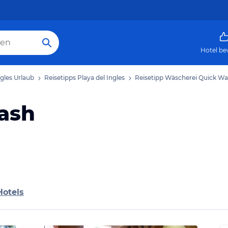
Hotel be
ngles Urlaub
Reisetipps Playa del Ingles
Reisetipp Wäscherei Quick W
ash
Hotels