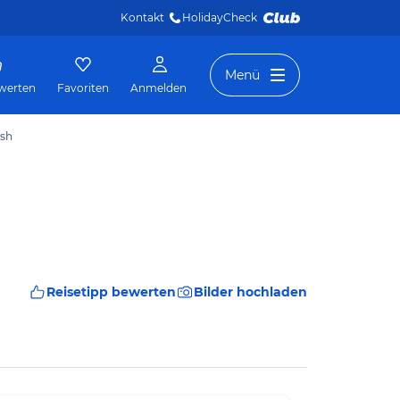
Kontakt
HolidayCheck 
Menü
werten
Favoriten
Anmelden
ash
Reisetipp bewerten
Bilder hochladen